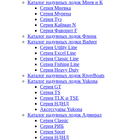
Каталог надувных лодок Мнев и К
Серия Мневка
Серия Мурена
Серия Туз
Серия Кайман N
Серия Фаворит F
Каталог надувных лодок Флинк
Каталог надувных лодки Badger
Серия Utility Line
Серия Excel Line
Серия Classic Line
Серия Fishing Line
Серия Heavy Duty
Каталог надувных лодок RiverBoats
Каталог надувных лодок Yukona
Серия GT
Серия TS
Серия TLK и TSE
Серия НДНД
Аксессуары Yukona
Каталог надувных лодок Адмирал
Серия Classic
Серия РИБ
Серия Sport
Серия НДНД