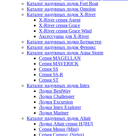
Каталог надувных лодок Fort Boat
Каталог надувных лодок Omolon
Каталог надувных лодок X-River
X-River серия Agent
X-River серия Grace
X-River серия Grace Wind
Аксессуары для X-River
Каталог надувных лодки Ботмастер
Каталог надувных лодок Феникc
Каталог надувных лодок Aqua Storm
Серия MAGELLAN
Серия MAVERICK
Серия SS
Серия SS-R
Серия ST
Каталог надувных лодок Intex
Лодки BestWay
Лодки Challenger
Лодки Excursion
Лодки Intex Explorer
Лодки Mariner
Каталог надувных лодок Altair
Лодки Altair серии НДНД
Серия Мини (Mini)
Серия Сириус (Sirius)