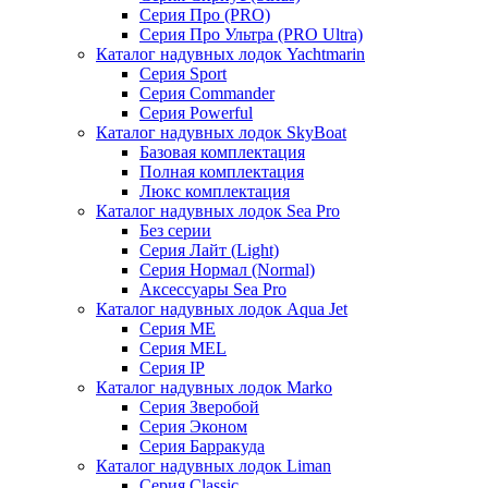
Серия Про (PRO)
Серия Про Ультра (PRO Ultra)
Каталог надувных лодок Yachtmarin
Серия Sport
Серия Commander
Серия Powerful
Каталог надувных лодок SkyBoat
Базовая комплектация
Полная комплектация
Люкс комплектация
Каталог надувных лодок Sea Pro
Без серии
Серия Лайт (Light)
Серия Нормал (Normal)
Аксессуары Sea Pro
Каталог надувных лодок Aqua Jet
Серия ME
Серия MEL
Серия IP
Каталог надувных лодок Marko
Серия Зверобой
Серия Эконом
Серия Барракуда
Каталог надувных лодок Liman
Серия Classic