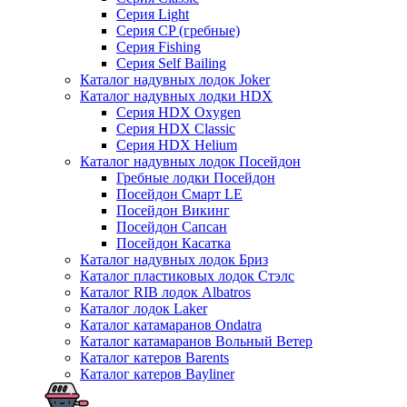
Серия Light
Серия CP (гребные)
Серия Fishing
Серия Self Bailing
Каталог надувных лодок Joker
Каталог надувных лодки HDX
Серия HDX Oxygen
Серия HDX Classic
Серия HDX Helium
Каталог надувных лодок Посейдон
Гребные лодки Посейдон
Посейдон Смарт LE
Посейдон Викинг
Посейдон Сапсан
Посейдон Касатка
Каталог надувных лодок Бриз
Каталог пластиковых лодок Стэлс
Каталог RIB лодок Albatros
Каталог лодок Laker
Каталог катамаранов Ondatra
Каталог катамаранов Вольный Ветер
Каталог катеров Barents
Каталог катеров Bayliner