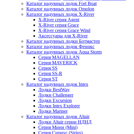
Каталог надувных лодок Fort Boat
Каталог надувных лодок Omolon
Каталог надувных лодок X-River
X-River серия Agent
X-River серия Grace
X-River серия Grace Wind
Аксессуары для X-River
Каталог надувных лодки Ботмастер
Каталог надувных лодок Феникc
Каталог надувных лодок Aqua Storm
Серия MAGELLAN
Серия MAVERICK
Серия SS
Серия SS-R
Серия ST
Каталог надувных лодок Intex
Лодки BestWay
Лодки Challenger
Лодки Excursion
Лодки Intex Explorer
Лодки Mariner
Каталог надувных лодок Altair
Лодки Altair серии НДНД
Серия Мини (Mini)
Серия Сириус (Sirius)