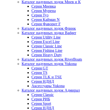
Каталог надувных лодок Мнев и К
Серия Мневка
Серия Мурена
Серия Туз
Серия Кайман N
Серия Фаворит F
Каталог надувных лодок Флинк
Каталог надувных лодки Badger
Серия Utility Line
Серия Excel Line
Серия Classic Line
Серия Fishing Line
Серия Heavy Duty
Каталог надувных лодок RiverBoats
Каталог надувных лодок Yukona
Серия GT
Серия TS
Серия TLK и TSE
Серия НДНД
Аксессуары Yukona
Каталог надувных лодок Адмирал
Серия Classic
Серия РИБ
Серия Sport
Серия НДНД