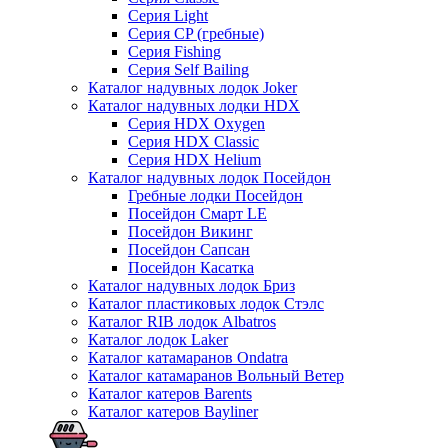
Серия Light
Серия CP (гребные)
Серия Fishing
Серия Self Bailing
Каталог надувных лодок Joker
Каталог надувных лодки HDX
Серия HDX Oxygen
Серия HDX Classic
Серия HDX Helium
Каталог надувных лодок Посейдон
Гребные лодки Посейдон
Посейдон Смарт LE
Посейдон Викинг
Посейдон Сапсан
Посейдон Касатка
Каталог надувных лодок Бриз
Каталог пластиковых лодок Стэлс
Каталог RIB лодок Albatros
Каталог лодок Laker
Каталог катамаранов Ondatra
Каталог катамаранов Вольный Ветер
Каталог катеров Barents
Каталог катеров Bayliner