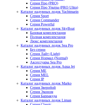
Серия Про (PRO)
Серия Про Ультра (PRO Ultra)
Каталог надувных лодок Yachtmarin
Серия Sport
Серия Commander
Серия Powerful
Каталог надувных лодок SkyBoat
Базовая комплектация
Полная комплектация
Люкс комплектация
Каталог надувных лодок Sea Pro
Без серии
Серия Лайт (Light)
Серия Нормал (Normal)
Аксессуары Sea Pro
Каталог надувных лодок Aqua Jet
Серия ME
Серия MEL
Серия IP
Каталог надувных лодок Marko
Серия Зверобой
Серия Эконом
Серия Барракуда
Каталог надувных лодок Liman
Серия Classic