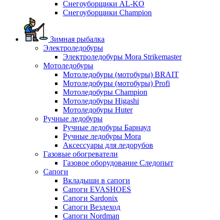
Снегоуборщики AL-KO
Снегоуборщики Champion
Зимная рыбалка
Электроледобуры
Электроледобуры Mora Strikemaster
Мотоледобуры
Мотоледобуры (мотобуры) BRAIT
Мотоледобуры (мотобуры) Profi
Мотоледобуры Champion
Мотоледобуры Higashi
Мотоледобуры Huter
Ручные ледобуры
Ручные ледобуры Барнаул
Ручные ледобуры Mora
Аксессуары для ледорубов
Газовые обогреватели
Газовое оборудование Следопыт
Сапоги
Вкладыши в сапоги
Сапоги EVASHOES
Сапоги Sardonix
Сапоги Вездеход
Сапоги Nordman