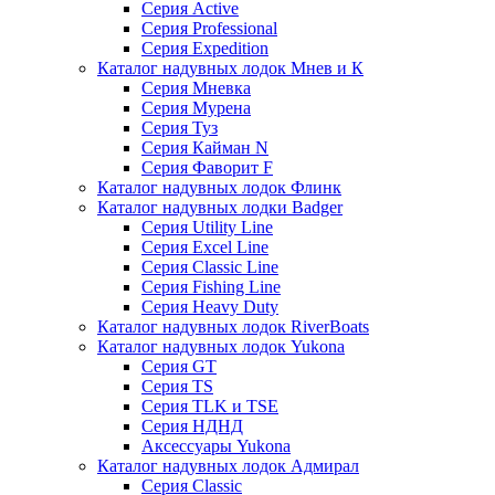
Серия Active
Серия Professional
Серия Expedition
Каталог надувных лодок Мнев и К
Серия Мневка
Серия Мурена
Серия Туз
Серия Кайман N
Серия Фаворит F
Каталог надувных лодок Флинк
Каталог надувных лодки Badger
Серия Utility Line
Серия Excel Line
Серия Classic Line
Серия Fishing Line
Серия Heavy Duty
Каталог надувных лодок RiverBoats
Каталог надувных лодок Yukona
Серия GT
Серия TS
Серия TLK и TSE
Серия НДНД
Аксессуары Yukona
Каталог надувных лодок Адмирал
Серия Classic