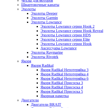
Чехлы для моторов
Швартовочные канаты
Эхолоты
Эхолоты Deeper
Эхолоты Garmin
Эхолоты Lowrance
Эхолоты Lowrance серии Hook 2
Эхолоты Lowrance серии Hook Reveal
Эхолоты Lowrance серии HDS
Эхолоты Lowrance серии Elite
Эхолоты Lowrance серии Hook
Аксессуары Lowrance
Эхолоты Raymarine
Эхолоты Rivotek
Якоря
Якоря Radikal
Якоря Radikal Непотеряйка 3
Якоря Radikal Непотеряйка 4
Якоря Radikal Непотеряйка 6
Якоря Radikal Присоска 3
Якоря Radikal Присоска 4
Якоря Radikal Присоска 5
Якорная намотка
Двигатели
Двигатели BRAIT