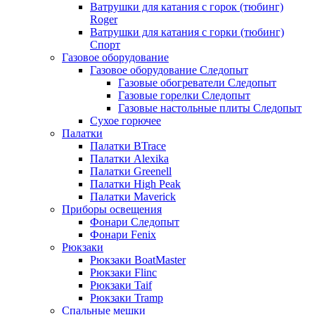
Ватрушки для катания с горок (тюбинг)
Roger
Ватрушки для катания с горки (тюбинг)
Спорт
Газовое оборудование
Газовое оборудование Следопыт
Газовые обогреватели Следопыт
Газовые горелки Следопыт
Газовые настольные плиты Следопыт
Сухое горючее
Палатки
Палатки BTrace
Палатки Alexika
Палатки Greenell
Палатки High Peak
Палатки Maverick
Приборы освещения
Фонари Следопыт
Фонари Fenix
Рюкзаки
Рюкзаки BoatMaster
Рюкзаки Flinc
Рюкзаки Taif
Рюкзаки Tramp
Спальные мешки