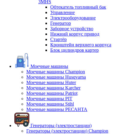
3MHS
Обтекатель топливный бак
Управление
Электрооборудование
Генератор
Заборное устройство
Нижний корпус привод
Стартёр
Кронштейн верхнего корпуса
Блок цилиндров картер
Моечные машины
Моечные машины Champion
Моечные машины Husqvarna
Моечные машины Huter
Моечные машины Karcher
Моечные машины Patriot
Моечные машины PIT
Моечные машины Stihl
Моечные машины РЕСАНТА
Генераторы (электростанции)
Генераторы (электростанции) Champion