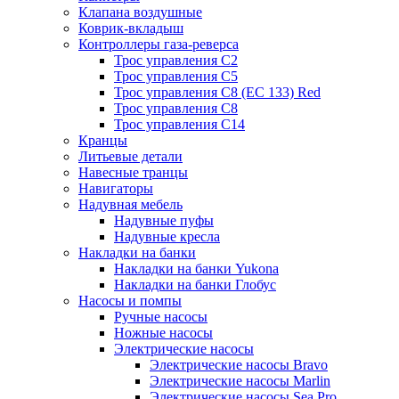
Клапана воздушные
Коврик-вкладыш
Контроллеры газа-реверса
Трос управления C2
Трос управления C5
Трос управления C8 (ЕС 133) Red
Трос управления C8
Трос управления C14
Кранцы
Литьевые детали
Навесные транцы
Навигаторы
Надувная мебель
Надувные пуфы
Надувные кресла
Накладки на банки
Накладки на банки Yukona
Накладки на банки Глобус
Насосы и помпы
Ручные насосы
Ножные насосы
Электрические насосы
Электрические насосы Bravo
Электрические насосы Marlin
Электрические насосы Sea Pro