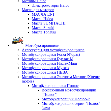
Моторы Haibo
Электромоторы Haibo
Масла для моторов
МАСЛА ENI
Масла Hidea
Масла SUMITACHI
Масла Suzuki
Масла Tohatsu
Мотобуксировщики
Аксессуары для мотобуксировщиков
Мотобуксировщики Forza (Форза)
Мотобуксировщики Бурлак М
Мотобуксировщики ИжТехМаш
Мотобуксировщики Мужик
Мотобуксировщики НЕВА
Мотобуксировщики Экстрим Моторс (Xtreme
motors)
Мотобуксировщики Полюс
Всесезонный мотобуксировщик
"Полюс"
Мотобуксировщик Полюс-Р
Мотобуксировщик серии "Полюс"
Зима