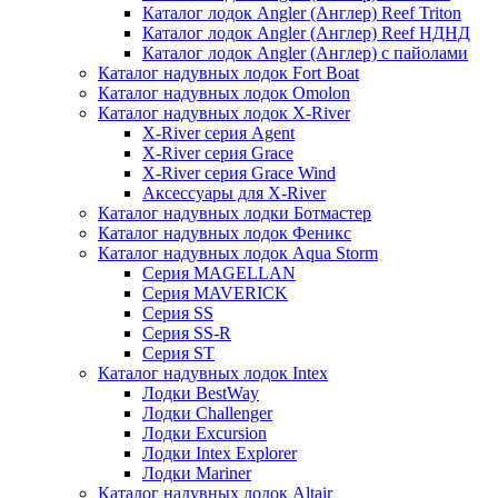
Каталог лодок Angler (Англер) Reef Triton
Каталог лодок Angler (Англер) Reef НДНД
Каталог лодок Angler (Англер) с пайолами
Каталог надувных лодок Fort Boat
Каталог надувных лодок Omolon
Каталог надувных лодок X-River
X-River серия Agent
X-River серия Grace
X-River серия Grace Wind
Аксессуары для X-River
Каталог надувных лодки Ботмастер
Каталог надувных лодок Феникc
Каталог надувных лодок Aqua Storm
Серия MAGELLAN
Серия MAVERICK
Серия SS
Серия SS-R
Серия ST
Каталог надувных лодок Intex
Лодки BestWay
Лодки Challenger
Лодки Excursion
Лодки Intex Explorer
Лодки Mariner
Каталог надувных лодок Altair