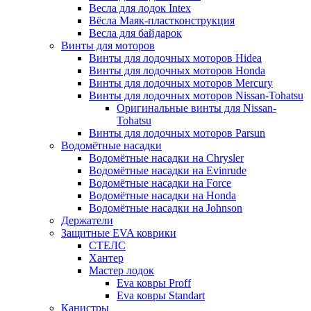
Весла для лодок Intex
Вёсла Маяк-пластконструкция
Весла для байдарок
Винты для моторов
Винты для лодочных моторов Hidea
Винты для лодочных моторов Honda
Винты для лодочных моторов Mercury
Винты для лодочных моторов Nissan-Tohatsu
Оригинальные винты для Nissan-
Tohatsu
Винты для лодочных моторов Parsun
Водомётные насадки
Водомётные насадки на Chrysler
Водомётные насадки на Evinrude
Водомётные насадки на Force
Водомётные насадки на Honda
Водомётные насадки на Johnson
Держатели
Защитные EVA коврики
СТЕЛС
Хантер
Мастер лодок
Eva ковры Proff
Eva ковры Standart
Канистры