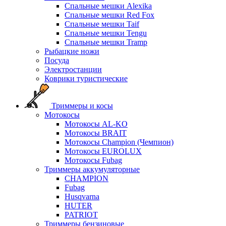
Спальные мешки Alexika
Спальные мешки Red Fox
Спальные мешки Taif
Спальные мешки Tengu
Спальные мешки Tramp
Рыбацкие ножи
Посуда
Электростанции
Коврики туристические
Триммеры и косы
Мотокосы
Мотокосы AL-KO
Мотокосы BRAIT
Мотокосы Champion (Чемпион)
Мотокосы EUROLUX
Мотокосы Fubag
Триммеры аккумуляторные
CHAMPION
Fubag
Husqvarna
HUTER
PATRIOT
Триммеры бензиновые