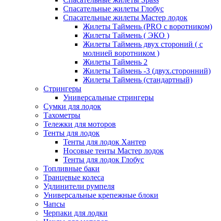
Спасательные жилеты Глобус
Спасательные жилеты Мастер лодок
Жилеты Таймень (PRO c воротником)
Жилеты Таймень ( ЭКО )
Жилеты Таймень двух стороний ( с
молнией воротником )
Жилеты Таймень 2
Жилеты Таймень -3 (двух.сторонний)
Жилеты Таймень (стандартный)
Стрингеры
Универсальные стрингеры
Сумки для лодок
Тахометры
Тележки для моторов
Тенты для лодок
Тенты для лодок Хантер
Носовые тенты Мастер лодок
Тенты для лодок Глобус
Топливные баки
Транцевые колеса
Удлинители румпеля
Универсальные крепежные блоки
Чапсы
Черпаки для лодки