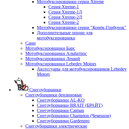
Мотобуксировщики серии Xtreme
Серия Xtreme-1
Серия Xtreme-1Д
Серия Xtreme-2Д
Серия Xtreme-2
Мотобуксировщики серии "Конёк-Горбунок"
Дополнительные опции для
мотобуксировщика
Сани
Мотобуксировщики Барс
Мотобуксировщики Альбатрос
Мотобуксировщики Леший
Мотобуксировщики Lebedev Motors
Аксессуары для мотобуксировщиков Lebedev
Motors
Снегоуборщики
Снегоуборщики бензиновые
Снегоуборщики AL-KO
Снегоуборщики BRAIT (БРАЙТ)
Снегоуборщики Caiman
Снегоуборщики Champion (Чемпион)
Снегоуборщики Gardenpro
Снегоуборщики электрические