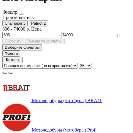
Фильтр
Производитель
Champion
3
Patriot
2
806
-
74000
р.
Цена
-
р.
Сбросить
Выберите фильтры
Выберите фильтры
Фильтр
Каталог
Мотоледобуры (мотобуры) BRAIT
Мотоледобуры (мотобуры) Profi