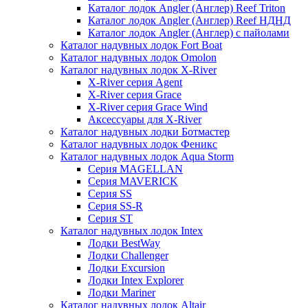
Каталог лодок Angler (Англер) Reef Triton
Каталог лодок Angler (Англер) Reef НДНД
Каталог лодок Angler (Англер) с пайолами
Каталог надувных лодок Fort Boat
Каталог надувных лодок Omolon
Каталог надувных лодок X-River
X-River серия Agent
X-River серия Grace
X-River серия Grace Wind
Аксессуары для X-River
Каталог надувных лодки Ботмастер
Каталог надувных лодок Феникc
Каталог надувных лодок Aqua Storm
Серия MAGELLAN
Серия MAVERICK
Серия SS
Серия SS-R
Серия ST
Каталог надувных лодок Intex
Лодки BestWay
Лодки Challenger
Лодки Excursion
Лодки Intex Explorer
Лодки Mariner
Каталог надувных лодок Altair