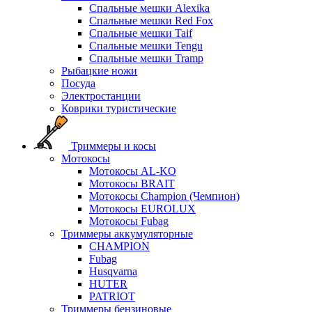
Спальные мешки Alexika
Спальные мешки Red Fox
Спальные мешки Taif
Спальные мешки Tengu
Спальные мешки Tramp
Рыбацкие ножи
Посуда
Электростанции
Коврики туристические
Триммеры и косы
Мотокосы
Мотокосы AL-KO
Мотокосы BRAIT
Мотокосы Champion (Чемпион)
Мотокосы EUROLUX
Мотокосы Fubag
Триммеры аккумуляторные
CHAMPION
Fubag
Husqvarna
HUTER
PATRIOT
Триммеры бензиновые