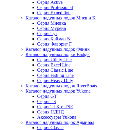
Серия Active
Серия Professional
Серия Expedition
Каталог надувных лодок Мнев и К
Серия Мневка
Серия Мурена
Серия Туз
Серия Кайман N
Серия Фаворит F
Каталог надувных лодок Флинк
Каталог надувных лодки Badger
Серия Utility Line
Серия Excel Line
Серия Classic Line
Серия Fishing Line
Серия Heavy Duty
Каталог надувных лодок RiverBoats
Каталог надувных лодок Yukona
Серия GT
Серия TS
Серия TLK и TSE
Серия НДНД
Аксессуары Yukona
Каталог надувных лодок Адмирал
Серия Classic