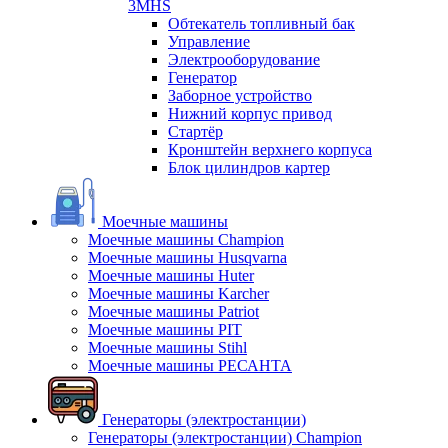
3MHS
Обтекатель топливный бак
Управление
Электрооборудование
Генератор
Заборное устройство
Нижний корпус привод
Стартёр
Кронштейн верхнего корпуса
Блок цилиндров картер
Моечные машины
Моечные машины Champion
Моечные машины Husqvarna
Моечные машины Huter
Моечные машины Karcher
Моечные машины Patriot
Моечные машины PIT
Моечные машины Stihl
Моечные машины РЕСАНТА
Генераторы (электростанции)
Генераторы (электростанции) Champion