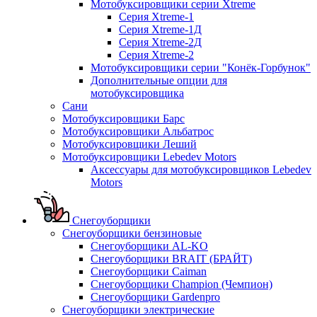
Мотобуксировщики серии Xtreme
Серия Xtreme-1
Серия Xtreme-1Д
Серия Xtreme-2Д
Серия Xtreme-2
Мотобуксировщики серии "Конёк-Горбунок"
Дополнительные опции для
мотобуксировщика
Сани
Мотобуксировщики Барс
Мотобуксировщики Альбатрос
Мотобуксировщики Леший
Мотобуксировщики Lebedev Motors
Аксессуары для мотобуксировщиков Lebedev
Motors
Снегоуборщики
Снегоуборщики бензиновые
Снегоуборщики AL-KO
Снегоуборщики BRAIT (БРАЙТ)
Снегоуборщики Caiman
Снегоуборщики Champion (Чемпион)
Снегоуборщики Gardenpro
Снегоуборщики электрические