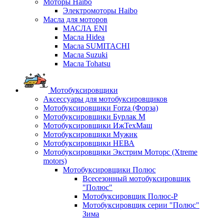
Моторы Haibo
Электромоторы Haibo
Масла для моторов
МАСЛА ENI
Масла Hidea
Масла SUMITACHI
Масла Suzuki
Масла Tohatsu
Мотобуксировщики
Аксессуары для мотобуксировщиков
Мотобуксировщики Forza (Форза)
Мотобуксировщики Бурлак М
Мотобуксировщики ИжТехМаш
Мотобуксировщики Мужик
Мотобуксировщики НЕВА
Мотобуксировщики Экстрим Моторс (Xtreme
motors)
Мотобуксировщики Полюс
Всесезонный мотобуксировщик
"Полюс"
Мотобуксировщик Полюс-Р
Мотобуксировщик серии "Полюс"
Зима