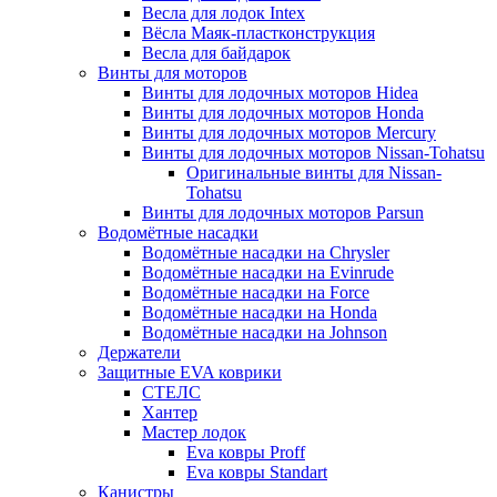
Весла для лодок Intex
Вёсла Маяк-пластконструкция
Весла для байдарок
Винты для моторов
Винты для лодочных моторов Hidea
Винты для лодочных моторов Honda
Винты для лодочных моторов Mercury
Винты для лодочных моторов Nissan-Tohatsu
Оригинальные винты для Nissan-
Tohatsu
Винты для лодочных моторов Parsun
Водомётные насадки
Водомётные насадки на Chrysler
Водомётные насадки на Evinrude
Водомётные насадки на Force
Водомётные насадки на Honda
Водомётные насадки на Johnson
Держатели
Защитные EVA коврики
СТЕЛС
Хантер
Мастер лодок
Eva ковры Proff
Eva ковры Standart
Канистры