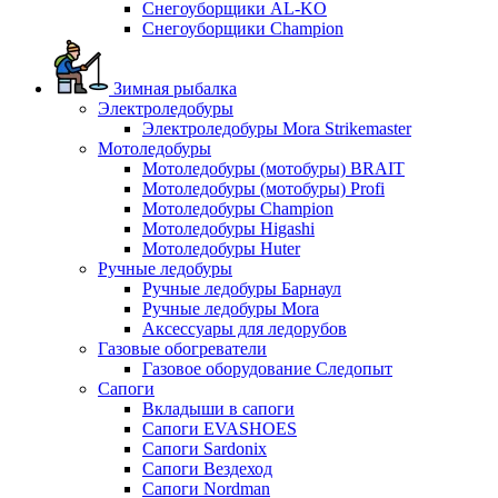
Снегоуборщики AL-KO
Снегоуборщики Champion
Зимная рыбалка
Электроледобуры
Электроледобуры Mora Strikemaster
Мотоледобуры
Мотоледобуры (мотобуры) BRAIT
Мотоледобуры (мотобуры) Profi
Мотоледобуры Champion
Мотоледобуры Higashi
Мотоледобуры Huter
Ручные ледобуры
Ручные ледобуры Барнаул
Ручные ледобуры Mora
Аксессуары для ледорубов
Газовые обогреватели
Газовое оборудование Следопыт
Сапоги
Вкладыши в сапоги
Сапоги EVASHOES
Сапоги Sardonix
Сапоги Вездеход
Сапоги Nordman