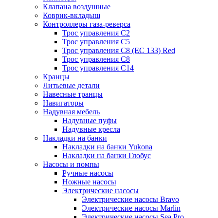
Клапана воздушные
Коврик-вкладыш
Контроллеры газа-реверса
Трос управления C2
Трос управления C5
Трос управления C8 (ЕС 133) Red
Трос управления C8
Трос управления C14
Кранцы
Литьевые детали
Навесные транцы
Навигаторы
Надувная мебель
Надувные пуфы
Надувные кресла
Накладки на банки
Накладки на банки Yukona
Накладки на банки Глобус
Насосы и помпы
Ручные насосы
Ножные насосы
Электрические насосы
Электрические насосы Bravo
Электрические насосы Marlin
Электрические насосы Sea Pro