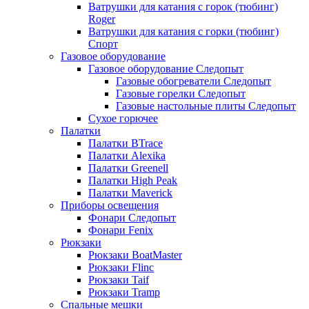
Ватрушки для катания с горок (тюбинг)
Roger
Ватрушки для катания с горки (тюбинг)
Спорт
Газовое оборудование
Газовое оборудование Следопыт
Газовые обогреватели Следопыт
Газовые горелки Следопыт
Газовые настольные плиты Следопыт
Сухое горючее
Палатки
Палатки BTrace
Палатки Alexika
Палатки Greenell
Палатки High Peak
Палатки Maverick
Приборы освещения
Фонари Следопыт
Фонари Fenix
Рюкзаки
Рюкзаки BoatMaster
Рюкзаки Flinc
Рюкзаки Taif
Рюкзаки Tramp
Спальные мешки