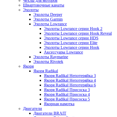
Чехлы для моторов
Швартовочные канаты
Эхолоты
Эхолоты Deeper
Эхолоты Garmin
Эхолоты Lowrance
Эхолоты Lowrance серии Hook 2
Эхолоты Lowrance серии Hook Reveal
Эхолоты Lowrance серии HDS
Эхолоты Lowrance серии Elite
Эхолоты Lowrance серии Hook
Аксессуары Lowrance
Эхолоты Raymarine
Эхолоты Rivotek
Якоря
Якоря Radikal
Якоря Radikal Непотеряйка 3
Якоря Radikal Непотеряйка 4
Якоря Radikal Непотеряйка 6
Якоря Radikal Присоска 3
Якоря Radikal Присоска 4
Якоря Radikal Присоска 5
Якорная намотка
Двигатели
Двигатели BRAIT