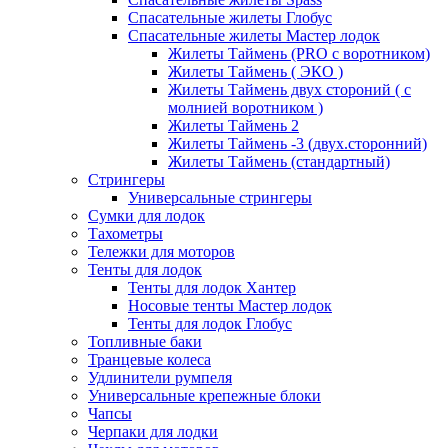
Спасательные жилеты Глобус
Спасательные жилеты Мастер лодок
Жилеты Таймень (PRO c воротником)
Жилеты Таймень ( ЭКО )
Жилеты Таймень двух стороний ( с
молнией воротником )
Жилеты Таймень 2
Жилеты Таймень -3 (двух.сторонний)
Жилеты Таймень (стандартный)
Стрингеры
Универсальные стрингеры
Сумки для лодок
Тахометры
Тележки для моторов
Тенты для лодок
Тенты для лодок Хантер
Носовые тенты Мастер лодок
Тенты для лодок Глобус
Топливные баки
Транцевые колеса
Удлинители румпеля
Универсальные крепежные блоки
Чапсы
Черпаки для лодки