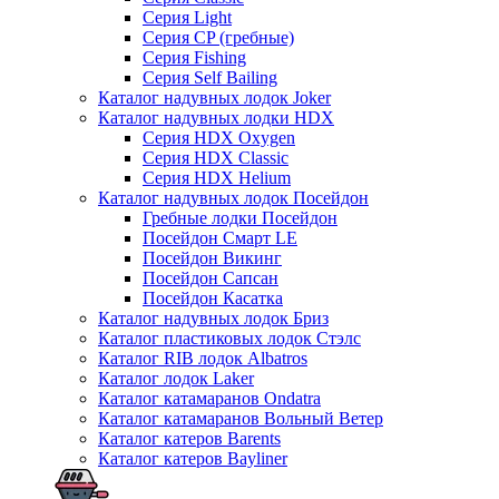
Серия Light
Серия CP (гребные)
Серия Fishing
Серия Self Bailing
Каталог надувных лодок Joker
Каталог надувных лодки HDX
Серия HDX Oxygen
Серия HDX Classic
Серия HDX Helium
Каталог надувных лодок Посейдон
Гребные лодки Посейдон
Посейдон Смарт LE
Посейдон Викинг
Посейдон Сапсан
Посейдон Касатка
Каталог надувных лодок Бриз
Каталог пластиковых лодок Стэлс
Каталог RIB лодок Albatros
Каталог лодок Laker
Каталог катамаранов Ondatra
Каталог катамаранов Вольный Ветер
Каталог катеров Barents
Каталог катеров Bayliner