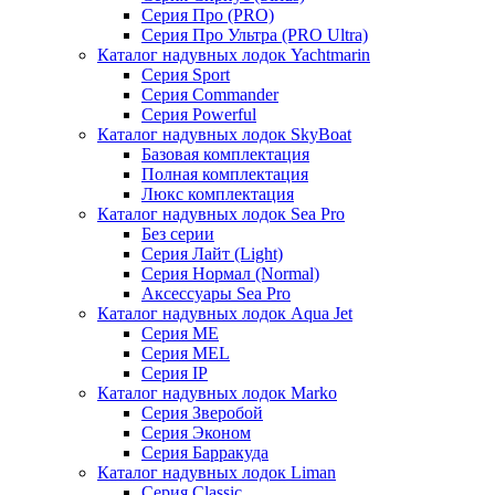
Серия Про (PRO)
Серия Про Ультра (PRO Ultra)
Каталог надувных лодок Yachtmarin
Серия Sport
Серия Commander
Серия Powerful
Каталог надувных лодок SkyBoat
Базовая комплектация
Полная комплектация
Люкс комплектация
Каталог надувных лодок Sea Pro
Без серии
Серия Лайт (Light)
Серия Нормал (Normal)
Аксессуары Sea Pro
Каталог надувных лодок Aqua Jet
Серия ME
Серия MEL
Серия IP
Каталог надувных лодок Marko
Серия Зверобой
Серия Эконом
Серия Барракуда
Каталог надувных лодок Liman
Серия Classic