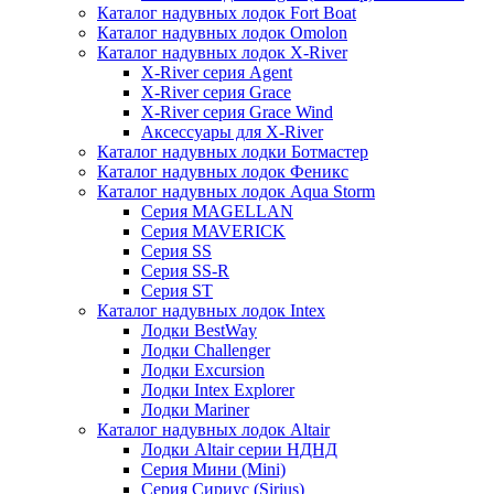
Каталог надувных лодок Fort Boat
Каталог надувных лодок Omolon
Каталог надувных лодок X-River
X-River серия Agent
X-River серия Grace
X-River серия Grace Wind
Аксессуары для X-River
Каталог надувных лодки Ботмастер
Каталог надувных лодок Феникc
Каталог надувных лодок Aqua Storm
Серия MAGELLAN
Серия MAVERICK
Серия SS
Серия SS-R
Серия ST
Каталог надувных лодок Intex
Лодки BestWay
Лодки Challenger
Лодки Excursion
Лодки Intex Explorer
Лодки Mariner
Каталог надувных лодок Altair
Лодки Altair серии НДНД
Серия Мини (Mini)
Серия Сириус (Sirius)