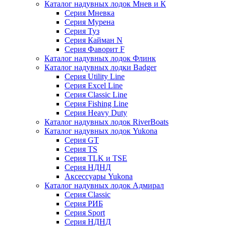
Каталог надувных лодок Мнев и К
Серия Мневка
Серия Мурена
Серия Туз
Серия Кайман N
Серия Фаворит F
Каталог надувных лодок Флинк
Каталог надувных лодки Badger
Серия Utility Line
Серия Excel Line
Серия Classic Line
Серия Fishing Line
Серия Heavy Duty
Каталог надувных лодок RiverBoats
Каталог надувных лодок Yukona
Серия GT
Серия TS
Серия TLK и TSE
Серия НДНД
Аксессуары Yukona
Каталог надувных лодок Адмирал
Серия Classic
Серия РИБ
Серия Sport
Серия НДНД