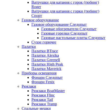
Ватрушки для катания с горок (тюбинг)
Roger
Ватрушки для катания с горки (тюбинг)
Спорт
Газовое оборудование
Газовое оборудование Следопыт
Газовые обогреватели Следопыт
Газовые горелки Следопыт
Газовые настольные плиты Следопыт
Сухое горючее
Палатки
Палатки BTrace
Палатки Alexika
Палатки Greenell
Палатки High Peak
Палатки Maverick
Приборы освещения
Фонари Следопыт
Фонари Fenix
Рюкзаки
Рюкзаки BoatMaster
Рюкзаки Flinc
Рюкзаки Taif
Рюкзаки Tramp
Спальные мешки