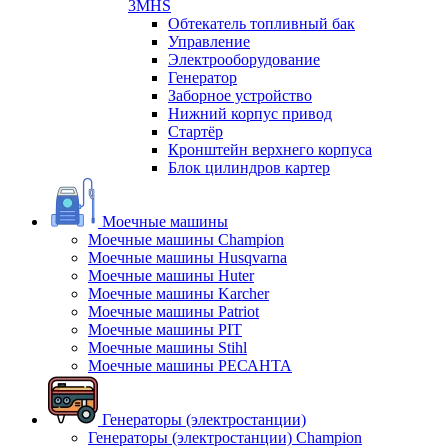
3MHS
Обтекатель топливный бак
Управление
Электрооборудование
Генератор
Заборное устройство
Нижний корпус привод
Стартёр
Кронштейн верхнего корпуса
Блок цилиндров картер
Моечные машины
Моечные машины Champion
Моечные машины Husqvarna
Моечные машины Huter
Моечные машины Karcher
Моечные машины Patriot
Моечные машины PIT
Моечные машины Stihl
Моечные машины РЕСАНТА
Генераторы (электростанции)
Генераторы (электростанции) Champion