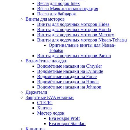
Весла для лодок Intex
Вёсла Маяк-пластконструкция
Весла для байдарок
Винты для моторов
Винты для лодочных моторов Hidea
Винты для лодочных моторов Honda
Винты для лодочных моторов Mercury
Винты для лодочных моторов Nissan-Tohatsu
Оригинальные винты для Nissan-
Tohatsu
Винты для лодочных моторов Parsun
Водомётные насадки
Водомётные насадки на Chrysler
Водомётные насадки на Evinrude
Водомётные насадки на Force
Водомётные насадки на Honda
Водомётные насадки на Johnson
Держатели
Защитные EVA коврики
СТЕЛС
Хантер
Мастер лодок
Eva ковры Proff
Eva ковры Standart
Канистры