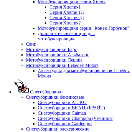
Мотобуксировщики серии Xtreme
Серия Xtreme-1
Серия Xtreme-1Д
Серия Xtreme-2Д
Серия Xtreme-2
Мотобуксировщики серии "Конёк-Горбунок"
Дополнительные опции для
мотобуксировщика
Сани
Мотобуксировщики Барс
Мотобуксировщики Альбатрос
Мотобуксировщики Леший
Мотобуксировщики Lebedev Motors
Аксессуары для мотобуксировщиков Lebedev
Motors
Снегоуборщики
Снегоуборщики бензиновые
Снегоуборщики AL-KO
Снегоуборщики BRAIT (БРАЙТ)
Снегоуборщики Caiman
Снегоуборщики Champion (Чемпион)
Снегоуборщики Gardenpro
Снегоуборщики электрические