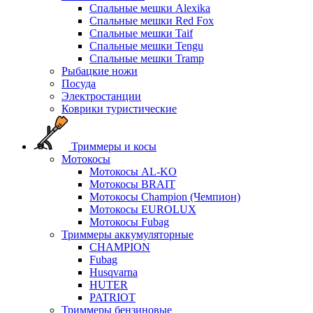
Спальные мешки Alexika
Спальные мешки Red Fox
Спальные мешки Taif
Спальные мешки Tengu
Спальные мешки Tramp
Рыбацкие ножи
Посуда
Электростанции
Коврики туристические
Триммеры и косы
Мотокосы
Мотокосы AL-KO
Мотокосы BRAIT
Мотокосы Champion (Чемпион)
Мотокосы EUROLUX
Мотокосы Fubag
Триммеры аккумуляторные
CHAMPION
Fubag
Husqvarna
HUTER
PATRIOT
Триммеры бензиновые