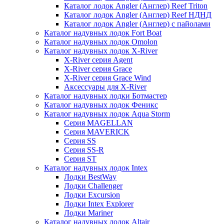
Каталог лодок Angler (Англер) Reef Triton
Каталог лодок Angler (Англер) Reef НДНД
Каталог лодок Angler (Англер) с пайолами
Каталог надувных лодок Fort Boat
Каталог надувных лодок Omolon
Каталог надувных лодок X-River
X-River серия Agent
X-River серия Grace
X-River серия Grace Wind
Аксессуары для X-River
Каталог надувных лодки Ботмастер
Каталог надувных лодок Феникc
Каталог надувных лодок Aqua Storm
Серия MAGELLAN
Серия MAVERICK
Серия SS
Серия SS-R
Серия ST
Каталог надувных лодок Intex
Лодки BestWay
Лодки Challenger
Лодки Excursion
Лодки Intex Explorer
Лодки Mariner
Каталог надувных лодок Altair