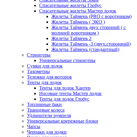
Спасательные жилеты Глобус
Спасательные жилеты Мастер лодок
Жилеты Таймень (PRO c воротником)
Жилеты Таймень ( ЭКО )
Жилеты Таймень двух стороний ( с
молнией воротником )
Жилеты Таймень 2
Жилеты Таймень -3 (двух.сторонний)
Жилеты Таймень (стандартный)
Стрингеры
Универсальные стрингеры
Сумки для лодок
Тахометры
Тележки для моторов
Тенты для лодок
Тенты для лодок Хантер
Носовые тенты Мастер лодок
Тенты для лодок Глобус
Топливные баки
Транцевые колеса
Удлинители румпеля
Универсальные крепежные блоки
Чапсы
Черпаки для лодки