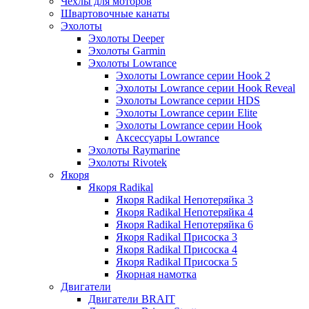
Чехлы для моторов
Швартовочные канаты
Эхолоты
Эхолоты Deeper
Эхолоты Garmin
Эхолоты Lowrance
Эхолоты Lowrance серии Hook 2
Эхолоты Lowrance серии Hook Reveal
Эхолоты Lowrance серии HDS
Эхолоты Lowrance серии Elite
Эхолоты Lowrance серии Hook
Аксессуары Lowrance
Эхолоты Raymarine
Эхолоты Rivotek
Якоря
Якоря Radikal
Якоря Radikal Непотеряйка 3
Якоря Radikal Непотеряйка 4
Якоря Radikal Непотеряйка 6
Якоря Radikal Присоска 3
Якоря Radikal Присоска 4
Якоря Radikal Присоска 5
Якорная намотка
Двигатели
Двигатели BRAIT