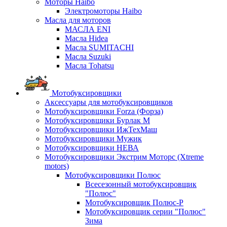
Моторы Haibo
Электромоторы Haibo
Масла для моторов
МАСЛА ENI
Масла Hidea
Масла SUMITACHI
Масла Suzuki
Масла Tohatsu
Мотобуксировщики
Аксессуары для мотобуксировщиков
Мотобуксировщики Forza (Форза)
Мотобуксировщики Бурлак М
Мотобуксировщики ИжТехМаш
Мотобуксировщики Мужик
Мотобуксировщики НЕВА
Мотобуксировщики Экстрим Моторс (Xtreme
motors)
Мотобуксировщики Полюс
Всесезонный мотобуксировщик
"Полюс"
Мотобуксировщик Полюс-Р
Мотобуксировщик серии "Полюс"
Зима