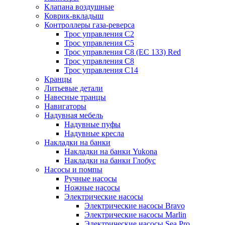
Клапана воздушные
Коврик-вкладыш
Контроллеры газа-реверса
Трос управления C2
Трос управления C5
Трос управления C8 (ЕС 133) Red
Трос управления C8
Трос управления C14
Кранцы
Литьевые детали
Навесные транцы
Навигаторы
Надувная мебель
Надувные пуфы
Надувные кресла
Накладки на банки
Накладки на банки Yukona
Накладки на банки Глобус
Насосы и помпы
Ручные насосы
Ножные насосы
Электрические насосы
Электрические насосы Bravo
Электрические насосы Marlin
Электрические насосы Sea Pro