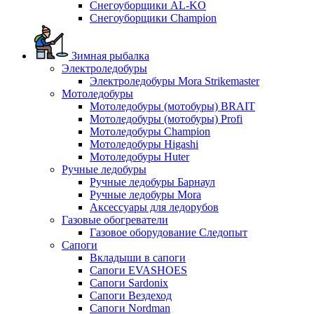
Снегоуборщики AL-KO
Снегоуборщики Champion
Зимная рыбалка
Электроледобуры
Электроледобуры Mora Strikemaster
Мотоледобуры
Мотоледобуры (мотобуры) BRAIT
Мотоледобуры (мотобуры) Profi
Мотоледобуры Champion
Мотоледобуры Higashi
Мотоледобуры Huter
Ручные ледобуры
Ручные ледобуры Барнаул
Ручные ледобуры Mora
Аксессуары для ледорубов
Газовые обогреватели
Газовое оборудование Следопыт
Сапоги
Вкладыши в сапоги
Сапоги EVASHOES
Сапоги Sardonix
Сапоги Вездеход
Сапоги Nordman