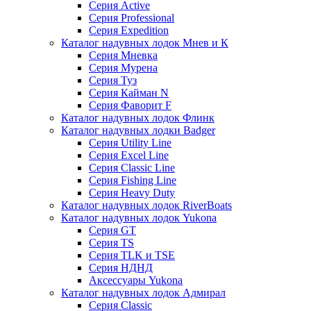
Серия Active
Серия Professional
Серия Expedition
Каталог надувных лодок Мнев и К
Серия Мневка
Серия Мурена
Серия Туз
Серия Кайман N
Серия Фаворит F
Каталог надувных лодок Флинк
Каталог надувных лодки Badger
Серия Utility Line
Серия Excel Line
Серия Classic Line
Серия Fishing Line
Серия Heavy Duty
Каталог надувных лодок RiverBoats
Каталог надувных лодок Yukona
Серия GT
Серия TS
Серия TLK и TSE
Серия НДНД
Аксессуары Yukona
Каталог надувных лодок Адмирал
Серия Classic