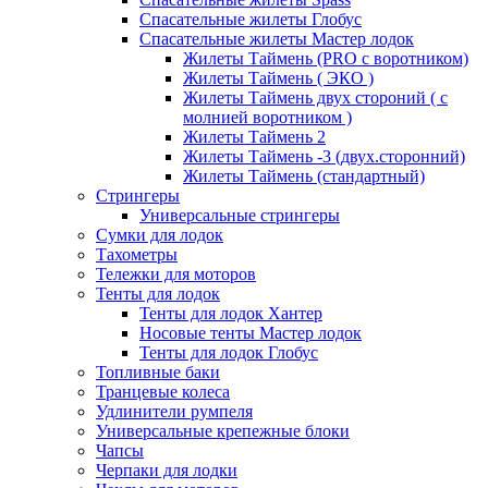
Спасательные жилеты Глобус
Спасательные жилеты Мастер лодок
Жилеты Таймень (PRO c воротником)
Жилеты Таймень ( ЭКО )
Жилеты Таймень двух стороний ( с
молнией воротником )
Жилеты Таймень 2
Жилеты Таймень -3 (двух.сторонний)
Жилеты Таймень (стандартный)
Стрингеры
Универсальные стрингеры
Сумки для лодок
Тахометры
Тележки для моторов
Тенты для лодок
Тенты для лодок Хантер
Носовые тенты Мастер лодок
Тенты для лодок Глобус
Топливные баки
Транцевые колеса
Удлинители румпеля
Универсальные крепежные блоки
Чапсы
Черпаки для лодки