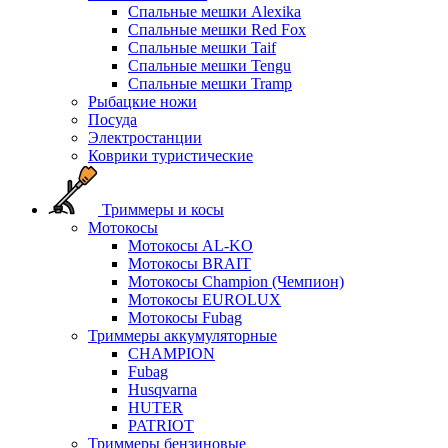
Спальные мешки Alexika
Спальные мешки Red Fox
Спальные мешки Taif
Спальные мешки Tengu
Спальные мешки Tramp
Рыбацкие ножи
Посуда
Электростанции
Коврики туристические
Триммеры и косы
Мотокосы
Мотокосы AL-KO
Мотокосы BRAIT
Мотокосы Champion (Чемпион)
Мотокосы EUROLUX
Мотокосы Fubag
Триммеры аккумуляторные
CHAMPION
Fubag
Husqvarna
HUTER
PATRIOT
Триммеры бензиновые