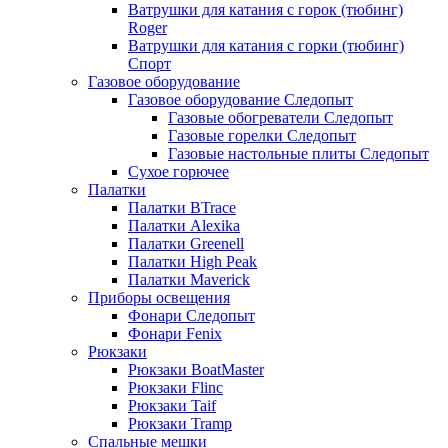
Ватрушки для катания с горок (тюбинг)
Roger
Ватрушки для катания с горки (тюбинг)
Спорт
Газовое оборудование
Газовое оборудование Следопыт
Газовые обогреватели Следопыт
Газовые горелки Следопыт
Газовые настольные плиты Следопыт
Сухое горючее
Палатки
Палатки BTrace
Палатки Alexika
Палатки Greenell
Палатки High Peak
Палатки Maverick
Приборы освещения
Фонари Следопыт
Фонари Fenix
Рюкзаки
Рюкзаки BoatMaster
Рюкзаки Flinc
Рюкзаки Taif
Рюкзаки Tramp
Спальные мешки