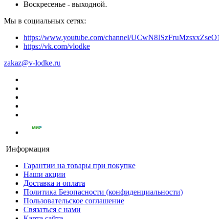
Воскресенье - выходной.
Мы в социальных сетях:
https://www.youtube.com/channel/UCwN8ISzFruMzsxxZs
https://vk.com/vlodke
zakaz@v-lodke.ru
Информация
Гарантии на товары при покупке
Наши акции
Доставка и оплата
Политика Безопасности (конфиденциальности)
Пользовательское соглашение
Связаться с нами
Карта сайта