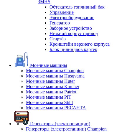
3MHS
Обтекатель топливный бак
Управление
Электрооборудование
Генератор
Заборное устройство
Нижний корпус привод
Стартёр
Кронштейн верхнего корпуса
Блок цилиндров картер
Моечные машины
Моечные машины Champion
Моечные машины Husqvarna
Моечные машины Huter
Моечные машины Karcher
Моечные машины Patriot
Моечные машины PIT
Моечные машины Stihl
Моечные машины РЕСАНТА
Генераторы (электростанции)
Генераторы (электростанции) Champion