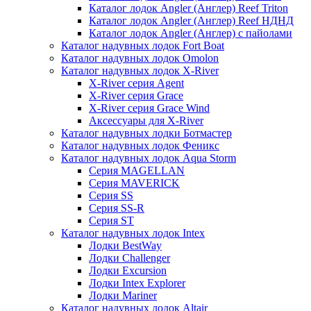
Каталог лодок Angler (Англер) Reef Triton
Каталог лодок Angler (Англер) Reef НДНД
Каталог лодок Angler (Англер) с пайолами
Каталог надувных лодок Fort Boat
Каталог надувных лодок Omolon
Каталог надувных лодок X-River
X-River серия Agent
X-River серия Grace
X-River серия Grace Wind
Аксессуары для X-River
Каталог надувных лодки Ботмастер
Каталог надувных лодок Феникc
Каталог надувных лодок Aqua Storm
Серия MAGELLAN
Серия MAVERICK
Серия SS
Серия SS-R
Серия ST
Каталог надувных лодок Intex
Лодки BestWay
Лодки Challenger
Лодки Excursion
Лодки Intex Explorer
Лодки Mariner
Каталог надувных лодок Altair