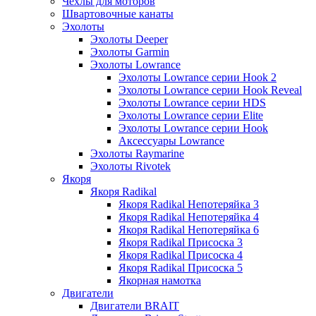
Чехлы для моторов
Швартовочные канаты
Эхолоты
Эхолоты Deeper
Эхолоты Garmin
Эхолоты Lowrance
Эхолоты Lowrance серии Hook 2
Эхолоты Lowrance серии Hook Reveal
Эхолоты Lowrance серии HDS
Эхолоты Lowrance серии Elite
Эхолоты Lowrance серии Hook
Аксессуары Lowrance
Эхолоты Raymarine
Эхолоты Rivotek
Якоря
Якоря Radikal
Якоря Radikal Непотеряйка 3
Якоря Radikal Непотеряйка 4
Якоря Radikal Непотеряйка 6
Якоря Radikal Присоска 3
Якоря Radikal Присоска 4
Якоря Radikal Присоска 5
Якорная намотка
Двигатели
Двигатели BRAIT