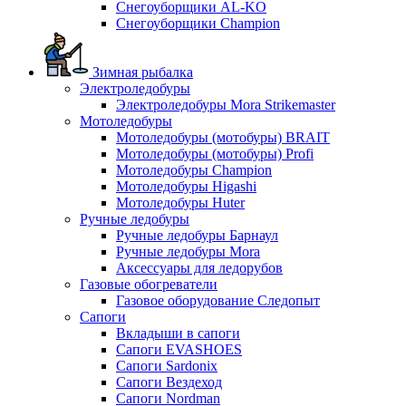
Снегоуборщики AL-KO
Снегоуборщики Champion
Зимная рыбалка
Электроледобуры
Электроледобуры Mora Strikemaster
Мотоледобуры
Мотоледобуры (мотобуры) BRAIT
Мотоледобуры (мотобуры) Profi
Мотоледобуры Champion
Мотоледобуры Higashi
Мотоледобуры Huter
Ручные ледобуры
Ручные ледобуры Барнаул
Ручные ледобуры Mora
Аксессуары для ледорубов
Газовые обогреватели
Газовое оборудование Следопыт
Сапоги
Вкладыши в сапоги
Сапоги EVASHOES
Сапоги Sardonix
Сапоги Вездеход
Сапоги Nordman