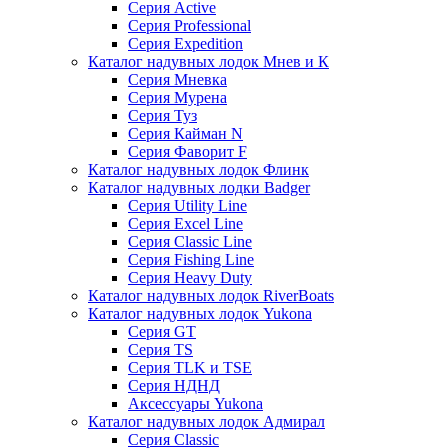
Серия Active
Серия Professional
Серия Expedition
Каталог надувных лодок Мнев и К
Серия Мневка
Серия Мурена
Серия Туз
Серия Кайман N
Серия Фаворит F
Каталог надувных лодок Флинк
Каталог надувных лодки Badger
Серия Utility Line
Серия Excel Line
Серия Classic Line
Серия Fishing Line
Серия Heavy Duty
Каталог надувных лодок RiverBoats
Каталог надувных лодок Yukona
Серия GT
Серия TS
Серия TLK и TSE
Серия НДНД
Аксессуары Yukona
Каталог надувных лодок Адмирал
Серия Classic