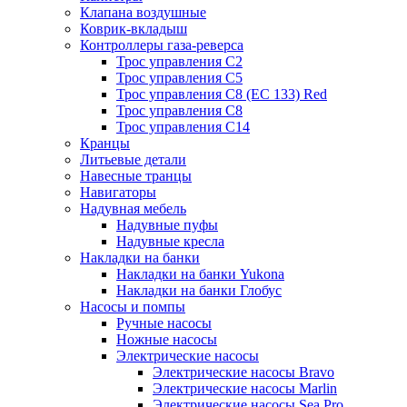
Клапана воздушные
Коврик-вкладыш
Контроллеры газа-реверса
Трос управления C2
Трос управления C5
Трос управления C8 (ЕС 133) Red
Трос управления C8
Трос управления C14
Кранцы
Литьевые детали
Навесные транцы
Навигаторы
Надувная мебель
Надувные пуфы
Надувные кресла
Накладки на банки
Накладки на банки Yukona
Накладки на банки Глобус
Насосы и помпы
Ручные насосы
Ножные насосы
Электрические насосы
Электрические насосы Bravo
Электрические насосы Marlin
Электрические насосы Sea Pro