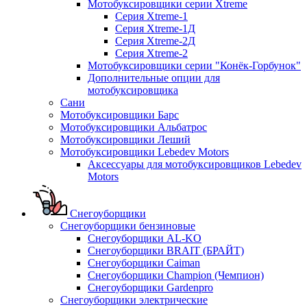
Мотобуксировщики серии Xtreme
Серия Xtreme-1
Серия Xtreme-1Д
Серия Xtreme-2Д
Серия Xtreme-2
Мотобуксировщики серии "Конёк-Горбунок"
Дополнительные опции для
мотобуксировщика
Сани
Мотобуксировщики Барс
Мотобуксировщики Альбатрос
Мотобуксировщики Леший
Мотобуксировщики Lebedev Motors
Аксессуары для мотобуксировщиков Lebedev
Motors
Снегоуборщики
Снегоуборщики бензиновые
Снегоуборщики AL-KO
Снегоуборщики BRAIT (БРАЙТ)
Снегоуборщики Caiman
Снегоуборщики Champion (Чемпион)
Снегоуборщики Gardenpro
Снегоуборщики электрические