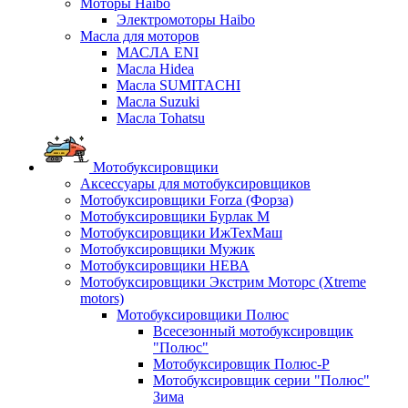
Моторы Haibo
Электромоторы Haibo
Масла для моторов
МАСЛА ENI
Масла Hidea
Масла SUMITACHI
Масла Suzuki
Масла Tohatsu
Мотобуксировщики
Аксессуары для мотобуксировщиков
Мотобуксировщики Forza (Форза)
Мотобуксировщики Бурлак М
Мотобуксировщики ИжТехМаш
Мотобуксировщики Мужик
Мотобуксировщики НЕВА
Мотобуксировщики Экстрим Моторс (Xtreme
motors)
Мотобуксировщики Полюс
Всесезонный мотобуксировщик
"Полюс"
Мотобуксировщик Полюс-Р
Мотобуксировщик серии "Полюс"
Зима