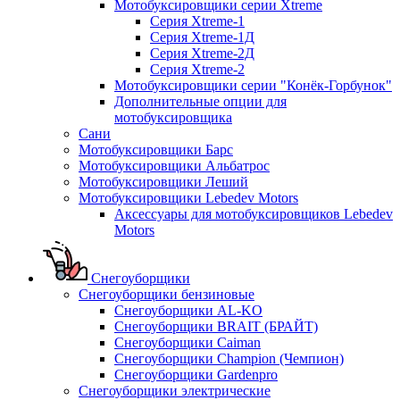
Мотобуксировщики серии Xtreme
Серия Xtreme-1
Серия Xtreme-1Д
Серия Xtreme-2Д
Серия Xtreme-2
Мотобуксировщики серии "Конёк-Горбунок"
Дополнительные опции для
мотобуксировщика
Сани
Мотобуксировщики Барс
Мотобуксировщики Альбатрос
Мотобуксировщики Леший
Мотобуксировщики Lebedev Motors
Аксессуары для мотобуксировщиков Lebedev
Motors
Снегоуборщики
Снегоуборщики бензиновые
Снегоуборщики AL-KO
Снегоуборщики BRAIT (БРАЙТ)
Снегоуборщики Caiman
Снегоуборщики Champion (Чемпион)
Снегоуборщики Gardenpro
Снегоуборщики электрические