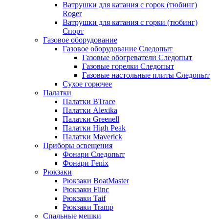
Ватрушки для катания с горок (тюбинг)
Roger
Ватрушки для катания с горки (тюбинг)
Спорт
Газовое оборудование
Газовое оборудование Следопыт
Газовые обогреватели Следопыт
Газовые горелки Следопыт
Газовые настольные плиты Следопыт
Сухое горючее
Палатки
Палатки BTrace
Палатки Alexika
Палатки Greenell
Палатки High Peak
Палатки Maverick
Приборы освещения
Фонари Следопыт
Фонари Fenix
Рюкзаки
Рюкзаки BoatMaster
Рюкзаки Flinc
Рюкзаки Taif
Рюкзаки Tramp
Спальные мешки