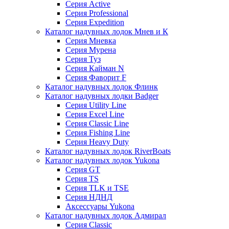
Серия Active
Серия Professional
Серия Expedition
Каталог надувных лодок Мнев и К
Серия Мневка
Серия Мурена
Серия Туз
Серия Кайман N
Серия Фаворит F
Каталог надувных лодок Флинк
Каталог надувных лодки Badger
Серия Utility Line
Серия Excel Line
Серия Classic Line
Серия Fishing Line
Серия Heavy Duty
Каталог надувных лодок RiverBoats
Каталог надувных лодок Yukona
Серия GT
Серия TS
Серия TLK и TSE
Серия НДНД
Аксессуары Yukona
Каталог надувных лодок Адмирал
Серия Classic