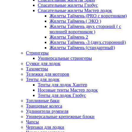
Спасательные жилеты Глобус
Спасательные жилеты Мастер лодок
Жилеты Таймень (PRO c воротником)
Жилеты Таймень ( ЭКО )
Жилеты Таймень двух стороний ( с
молнией воротником )
Жилеты Таймень 2
Жилеты Таймень -3 (двух.сторонний)
Жилеты Таймень (стандартный)
Стрингеры
Универсальные стрингеры
Сумки для лодок
Тахометры
Тележки для моторов
Тенты для лодок
Тенты для лодок Хантер
Носовые тенты Мастер лодок
Тенты для лодок Глобус
Топливные баки
Транцевые колеса
Удлинители румпеля
Универсальные крепежные блоки
Чапсы
Черпаки для лодки