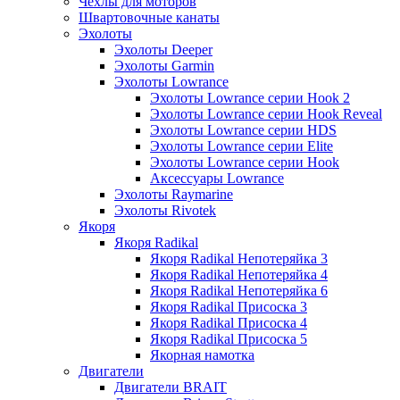
Чехлы для моторов
Швартовочные канаты
Эхолоты
Эхолоты Deeper
Эхолоты Garmin
Эхолоты Lowrance
Эхолоты Lowrance серии Hook 2
Эхолоты Lowrance серии Hook Reveal
Эхолоты Lowrance серии HDS
Эхолоты Lowrance серии Elite
Эхолоты Lowrance серии Hook
Аксессуары Lowrance
Эхолоты Raymarine
Эхолоты Rivotek
Якоря
Якоря Radikal
Якоря Radikal Непотеряйка 3
Якоря Radikal Непотеряйка 4
Якоря Radikal Непотеряйка 6
Якоря Radikal Присоска 3
Якоря Radikal Присоска 4
Якоря Radikal Присоска 5
Якорная намотка
Двигатели
Двигатели BRAIT