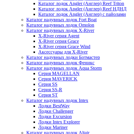
Каталог лодок Angler (Англер) Reef Triton
Каталог лодок Angler (Англер) Reef НДНД
Каталог лодок Angler (Англер) с пайолами
Каталог надувных лодок Fort Boat
Каталог надувных лодок Omolon
Каталог надувных лодок X-River
X-River серия Agent
X-River серия Grace
X-River серия Grace Wind
Аксессуары для X-River
Каталог надувных лодки Ботмастер
Каталог надувных лодок Феникc
Каталог надувных лодок Aqua Storm
Серия MAGELLAN
Серия MAVERICK
Серия SS
Серия SS-R
Серия ST
Каталог надувных лодок Intex
Лодки BestWay
Лодки Challenger
Лодки Excursion
Лодки Intex Explorer
Лодки Mariner
Каталог надувных лодок Altair