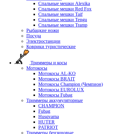
Спальные мешки Alexika
Спальные мешки Red Fox
Спальные мешки Taif
Спальные мешки Tengu
Спальные мешки Tramp
Рыбацкие ножи
Посуда
Электростанции
Коврики туристические
Триммеры и косы
Мотокосы
Мотокосы AL-KO
Мотокосы BRAIT
Мотокосы Champion (Чемпион)
Мотокосы EUROLUX
Мотокосы Fubag
Триммеры аккумуляторные
CHAMPION
Fubag
Husqvarna
HUTER
PATRIOT
Триммеры бензиновые