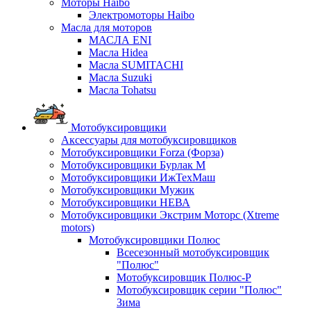
Моторы Haibo
Электромоторы Haibo
Масла для моторов
МАСЛА ENI
Масла Hidea
Масла SUMITACHI
Масла Suzuki
Масла Tohatsu
Мотобуксировщики
Аксессуары для мотобуксировщиков
Мотобуксировщики Forza (Форза)
Мотобуксировщики Бурлак М
Мотобуксировщики ИжТехМаш
Мотобуксировщики Мужик
Мотобуксировщики НЕВА
Мотобуксировщики Экстрим Моторс (Xtreme
motors)
Мотобуксировщики Полюс
Всесезонный мотобуксировщик
"Полюс"
Мотобуксировщик Полюс-Р
Мотобуксировщик серии "Полюс"
Зима