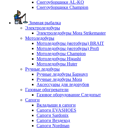
Снегоуборщики AL-KO
Снегоуборщики Champion
Зимная рыбалка
Электроледобуры
Электроледобуры Mora Strikemaster
Мотоледобуры
Мотоледобуры (мотобуры) BRAIT
Мотоледобуры (мотобуры) Profi
Мотоледобуры Champion
Мотоледобуры Higashi
Мотоледобуры Huter
Ручные ледобуры
Ручные ледобуры Барнаул
Ручные ледобуры Mora
Аксессуары для ледорубов
Газовые обогреватели
Газовое оборудование Следопыт
Сапоги
Вкладыши в сапоги
Сапоги EVASHOES
Сапоги Sardonix
Сапоги Вездеход
Сапоги Nordman