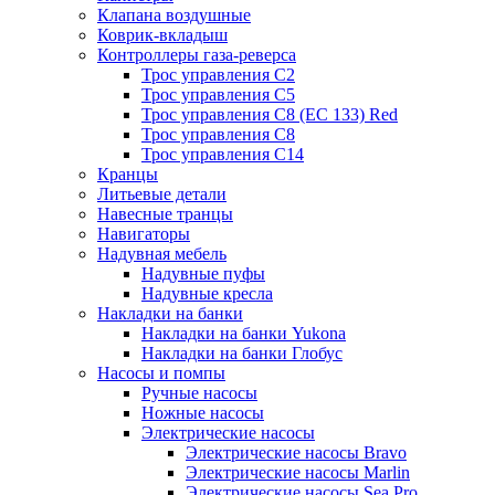
Клапана воздушные
Коврик-вкладыш
Контроллеры газа-реверса
Трос управления C2
Трос управления C5
Трос управления C8 (ЕС 133) Red
Трос управления C8
Трос управления C14
Кранцы
Литьевые детали
Навесные транцы
Навигаторы
Надувная мебель
Надувные пуфы
Надувные кресла
Накладки на банки
Накладки на банки Yukona
Накладки на банки Глобус
Насосы и помпы
Ручные насосы
Ножные насосы
Электрические насосы
Электрические насосы Bravo
Электрические насосы Marlin
Электрические насосы Sea Pro