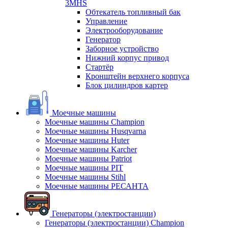
3MHS
Обтекатель топливный бак
Управление
Электрооборудование
Генератор
Заборное устройство
Нижний корпус привод
Стартёр
Кронштейн верхнего корпуса
Блок цилиндров картер
Моечные машины
Моечные машины Champion
Моечные машины Husqvarna
Моечные машины Huter
Моечные машины Karcher
Моечные машины Patriot
Моечные машины PIT
Моечные машины Stihl
Моечные машины РЕСАНТА
Генераторы (электростанции)
Генераторы (электростанции) Champion