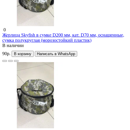
0
Жерлица Skyfish в сумке D200 мм, кат. D70 мм, оснащенные,
сумка полукруглая (морозостойкий пластик)
В наличии
90р.
В корзину
Написать в WhatsApp