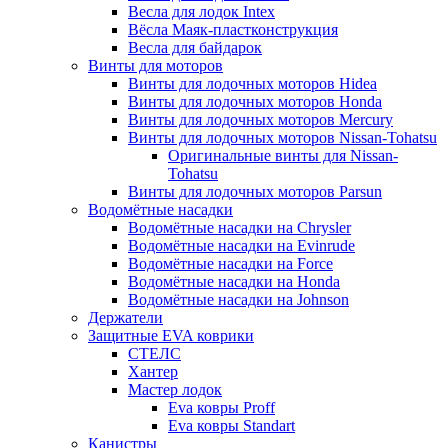
Весла для лодок Intex
Вёсла Маяк-пластконструкция
Весла для байдарок
Винты для моторов
Винты для лодочных моторов Hidea
Винты для лодочных моторов Honda
Винты для лодочных моторов Mercury
Винты для лодочных моторов Nissan-Tohatsu
Оригинальные винты для Nissan-
Tohatsu
Винты для лодочных моторов Parsun
Водомётные насадки
Водомётные насадки на Chrysler
Водомётные насадки на Evinrude
Водомётные насадки на Force
Водомётные насадки на Honda
Водомётные насадки на Johnson
Держатели
Защитные EVA коврики
СТЕЛС
Хантер
Мастер лодок
Eva ковры Proff
Eva ковры Standart
Канистры