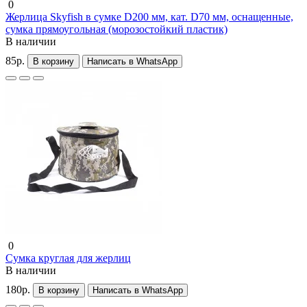
0
Жерлица Skyfish в сумке D200 мм, кат. D70 мм, оснащенные,
сумка прямоугольная (морозостойкий пластик)
В наличии
85р.
В корзину
Написать в WhatsApp
0
Сумка круглая для жерлиц
В наличии
180р.
В корзину
Написать в WhatsApp