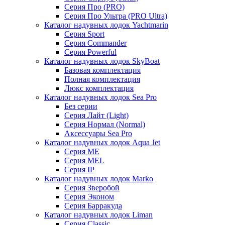
Серия Про (PRO)
Серия Про Ультра (PRO Ultra)
Каталог надувных лодок Yachtmarin
Серия Sport
Серия Commander
Серия Powerful
Каталог надувных лодок SkyBoat
Базовая комплектация
Полная комплектация
Люкс комплектация
Каталог надувных лодок Sea Pro
Без серии
Серия Лайт (Light)
Серия Нормал (Normal)
Аксессуары Sea Pro
Каталог надувных лодок Aqua Jet
Серия ME
Серия MEL
Серия IP
Каталог надувных лодок Marko
Серия Зверобой
Серия Эконом
Серия Барракуда
Каталог надувных лодок Liman
Серия Classic