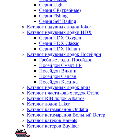
Серия Light
Серия CP (гребные)
Серия Fishing
Серия Self Bailing
Каталог надувных лодок Joker
Каталог надувных лодки HDX
Серия HDX Oxygen
Серия HDX Classic
Серия HDX Helium
Каталог надувных лодок Посейдон
Гребные лодки Посейдон
Посейдон Смарт LE
Посейдон Викинг
Посейдон Сапсан
Посейдон Касатка
Каталог надувных лодок Бриз
Каталог пластиковых лодок Стэлс
Каталог RIB лодок Albatros
Каталог лодок Laker
Каталог катамаранов Ondatra
Каталог катамаранов Вольный Ветер
Каталог катеров Barents
Каталог катеров Bayliner