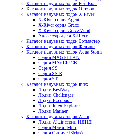
Каталог надувных лодок Fort Boat
Каталог надувных лодок Omolon
Каталог надувных лодок X-River
X-River серия Agent
X-River серия Grace
X-River серия Grace Wind
Аксессуары для X-River
Каталог надувных лодки Ботмастер
Каталог надувных лодок Феникc
Каталог надувных лодок Aqua Storm
Серия MAGELLAN
Серия MAVERICK
Серия SS
Серия SS-R
Серия ST
Каталог надувных лодок Intex
Лодки BestWay
Лодки Challenger
Лодки Excursion
Лодки Intex Explorer
Лодки Mariner
Каталог надувных лодок Altair
Лодки Altair серии НДНД
Серия Мини (Mini)
Серия Сириус (Sirius)