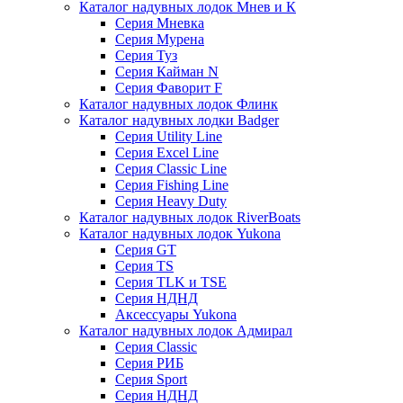
Каталог надувных лодок Мнев и К
Серия Мневка
Серия Мурена
Серия Туз
Серия Кайман N
Серия Фаворит F
Каталог надувных лодок Флинк
Каталог надувных лодки Badger
Серия Utility Line
Серия Excel Line
Серия Classic Line
Серия Fishing Line
Серия Heavy Duty
Каталог надувных лодок RiverBoats
Каталог надувных лодок Yukona
Серия GT
Серия TS
Серия TLK и TSE
Серия НДНД
Аксессуары Yukona
Каталог надувных лодок Адмирал
Серия Classic
Серия РИБ
Серия Sport
Серия НДНД