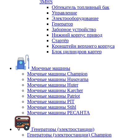
3MHS
Обтекатель топливный бак
Управление
Электрооборудование
Генератор
Заборное устройство
Нижний корпус привод
Стартёр
Кронштейн верхнего корпуса
Блок цилиндров картер
Моечные машины
Моечные машины Champion
Моечные машины Husqvarna
Моечные машины Huter
Моечные машины Karcher
Моечные машины Patriot
Моечные машины PIT
Моечные машины Stihl
Моечные машины РЕСАНТА
Генераторы (электростанции)
Генераторы (электростанции) Champion