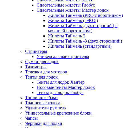
Спасательные жилеты Глобус
Спасательные жилеты Мастер лодок
Жилеты Таймень (PRO c воротником)
Жилеты Таймень ( ЭКО )
Жилеты Таймень двух стороний ( с
молнией воротником )
Жилеты Таймень 2
Жилеты Таймень -3 (двух.сторонний)
Жилеты Таймень (стандартный)
Стрингеры
Универсальные стрингеры
Сумки для лодок
Тахометры
Тележки для моторов
Тенты для лодок
Тенты для лодок Хантер
Носовые тенты Мастер лодок
Тенты для лодок Глобус
Топливные баки
Транцевые колеса
Удлинители румпеля
Универсальные крепежные блоки
Чапсы
Черпаки для лодки