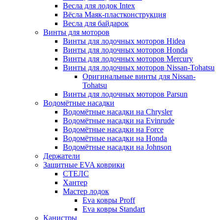
Весла для лодок Intex
Вёсла Маяк-пластконструкция
Весла для байдарок
Винты для моторов
Винты для лодочных моторов Hidea
Винты для лодочных моторов Honda
Винты для лодочных моторов Mercury
Винты для лодочных моторов Nissan-Tohatsu
Оригинальные винты для Nissan-
Tohatsu
Винты для лодочных моторов Parsun
Водомётные насадки
Водомётные насадки на Chrysler
Водомётные насадки на Evinrude
Водомётные насадки на Force
Водомётные насадки на Honda
Водомётные насадки на Johnson
Держатели
Защитные EVA коврики
СТЕЛС
Хантер
Мастер лодок
Eva ковры Proff
Eva ковры Standart
Канистры