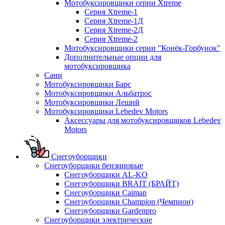
Мотобуксировщики серии Xtreme
Серия Xtreme-1
Серия Xtreme-1Д
Серия Xtreme-2Д
Серия Xtreme-2
Мотобуксировщики серии "Конёк-Горбунок"
Дополнительные опции для
мотобуксировщика
Сани
Мотобуксировщики Барс
Мотобуксировщики Альбатрос
Мотобуксировщики Леший
Мотобуксировщики Lebedev Motors
Аксессуары для мотобуксировщиков Lebedev
Motors
Снегоуборщики
Снегоуборщики бензиновые
Снегоуборщики AL-KO
Снегоуборщики BRAIT (БРАЙТ)
Снегоуборщики Caiman
Снегоуборщики Champion (Чемпион)
Снегоуборщики Gardenpro
Снегоуборщики электрические