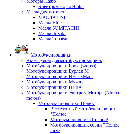
Моторы Haibo
Электромоторы Haibo
Масла для моторов
МАСЛА ENI
Масла Hidea
Масла SUMITACHI
Масла Suzuki
Масла Tohatsu
Мотобуксировщики
Аксессуары для мотобуксировщиков
Мотобуксировщики Forza (Форза)
Мотобуксировщики Бурлак М
Мотобуксировщики ИжТехМаш
Мотобуксировщики Мужик
Мотобуксировщики НЕВА
Мотобуксировщики Экстрим Моторс (Xtreme
motors)
Мотобуксировщики Полюс
Всесезонный мотобуксировщик
"Полюс"
Мотобуксировщик Полюс-Р
Мотобуксировщик серии "Полюс"
Зима