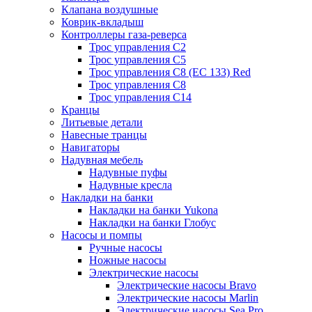
Клапана воздушные
Коврик-вкладыш
Контроллеры газа-реверса
Трос управления C2
Трос управления C5
Трос управления C8 (ЕС 133) Red
Трос управления C8
Трос управления C14
Кранцы
Литьевые детали
Навесные транцы
Навигаторы
Надувная мебель
Надувные пуфы
Надувные кресла
Накладки на банки
Накладки на банки Yukona
Накладки на банки Глобус
Насосы и помпы
Ручные насосы
Ножные насосы
Электрические насосы
Электрические насосы Bravo
Электрические насосы Marlin
Электрические насосы Sea Pro