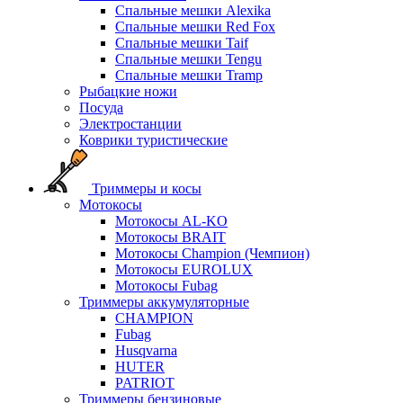
Спальные мешки Alexika
Спальные мешки Red Fox
Спальные мешки Taif
Спальные мешки Tengu
Спальные мешки Tramp
Рыбацкие ножи
Посуда
Электростанции
Коврики туристические
Триммеры и косы
Мотокосы
Мотокосы AL-KO
Мотокосы BRAIT
Мотокосы Champion (Чемпион)
Мотокосы EUROLUX
Мотокосы Fubag
Триммеры аккумуляторные
CHAMPION
Fubag
Husqvarna
HUTER
PATRIOT
Триммеры бензиновые