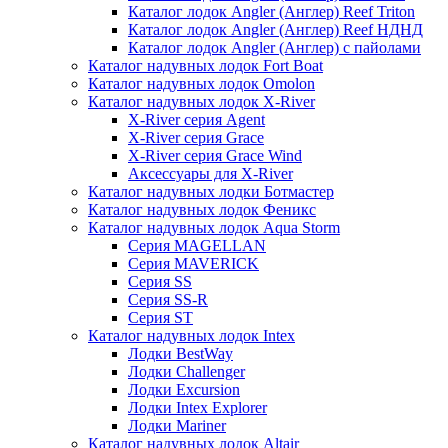
Каталог лодок Angler (Англер) Reef Triton
Каталог лодок Angler (Англер) Reef НДНД
Каталог лодок Angler (Англер) с пайолами
Каталог надувных лодок Fort Boat
Каталог надувных лодок Omolon
Каталог надувных лодок X-River
X-River серия Agent
X-River серия Grace
X-River серия Grace Wind
Аксессуары для X-River
Каталог надувных лодки Ботмастер
Каталог надувных лодок Феникc
Каталог надувных лодок Aqua Storm
Серия MAGELLAN
Серия MAVERICK
Серия SS
Серия SS-R
Серия ST
Каталог надувных лодок Intex
Лодки BestWay
Лодки Challenger
Лодки Excursion
Лодки Intex Explorer
Лодки Mariner
Каталог надувных лодок Altair