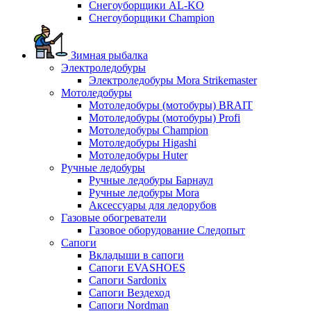
Снегоуборщики AL-KO
Снегоуборщики Champion
Зимная рыбалка
Электроледобуры
Электроледобуры Mora Strikemaster
Мотоледобуры
Мотоледобуры (мотобуры) BRAIT
Мотоледобуры (мотобуры) Profi
Мотоледобуры Champion
Мотоледобуры Higashi
Мотоледобуры Huter
Ручные ледобуры
Ручные ледобуры Барнаул
Ручные ледобуры Mora
Аксессуары для ледорубов
Газовые обогреватели
Газовое оборудование Следопыт
Сапоги
Вкладыши в сапоги
Сапоги EVASHOES
Сапоги Sardonix
Сапоги Вездеход
Сапоги Nordman