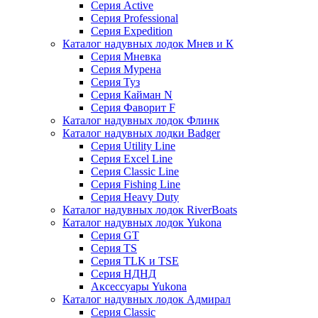
Серия Active
Серия Professional
Серия Expedition
Каталог надувных лодок Мнев и К
Серия Мневка
Серия Мурена
Серия Туз
Серия Кайман N
Серия Фаворит F
Каталог надувных лодок Флинк
Каталог надувных лодки Badger
Серия Utility Line
Серия Excel Line
Серия Classic Line
Серия Fishing Line
Серия Heavy Duty
Каталог надувных лодок RiverBoats
Каталог надувных лодок Yukona
Серия GT
Серия TS
Серия TLK и TSE
Серия НДНД
Аксессуары Yukona
Каталог надувных лодок Адмирал
Серия Classic