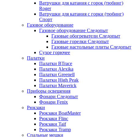
Ватрушки для катания с горок (тюбинг)
Roger
Ватрушки для катания с горки (тюбинг)
Спорт
Газовое оборудование
Газовое оборудование Следопыт
Газовые обогреватели Следопыт
Газовые горелки Следопыт
Газовые настольные плиты Следопыт
Сухое горючее
Палатки
Палатки BTrace
Палатки Alexika
Палатки Greenell
Палатки High Peak
Палатки Maverick
Приборы освещения
Фонари Следопыт
Фонари Fenix
Рюкзаки
Рюкзаки BoatMaster
Рюкзаки Flinc
Рюкзаки Taif
Рюкзаки Tramp
Спальные мешки