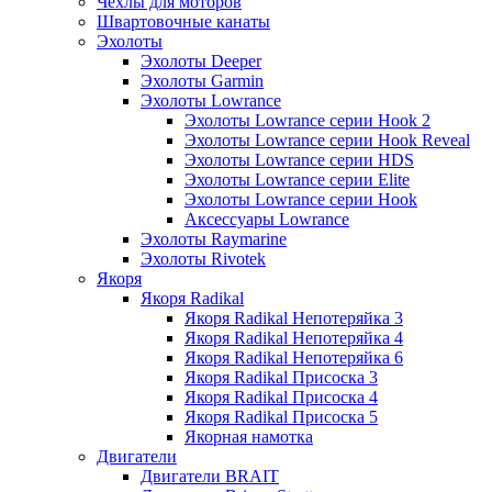
Чехлы для моторов
Швартовочные канаты
Эхолоты
Эхолоты Deeper
Эхолоты Garmin
Эхолоты Lowrance
Эхолоты Lowrance серии Hook 2
Эхолоты Lowrance серии Hook Reveal
Эхолоты Lowrance серии HDS
Эхолоты Lowrance серии Elite
Эхолоты Lowrance серии Hook
Аксессуары Lowrance
Эхолоты Raymarine
Эхолоты Rivotek
Якоря
Якоря Radikal
Якоря Radikal Непотеряйка 3
Якоря Radikal Непотеряйка 4
Якоря Radikal Непотеряйка 6
Якоря Radikal Присоска 3
Якоря Radikal Присоска 4
Якоря Radikal Присоска 5
Якорная намотка
Двигатели
Двигатели BRAIT