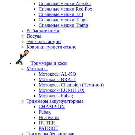
Спальные мешки Alexika
Спальные мешки Red Fox
Спальные мешки Taif
Спальные мешки Tengu
Спальные мешки Tramp
Рыбацкие ножи
Посуда
Электростанции
Коврики туристические
Триммеры и косы
Мотокосы
Мотокосы AL-KO
Мотокосы BRAIT
Мотокосы Champion (Чемпион)
Мотокосы EUROLUX
Мотокосы Fubag
Триммеры аккумуляторные
CHAMPION
Fubag
Husqvarna
HUTER
PATRIOT
Триммеры бензиновые