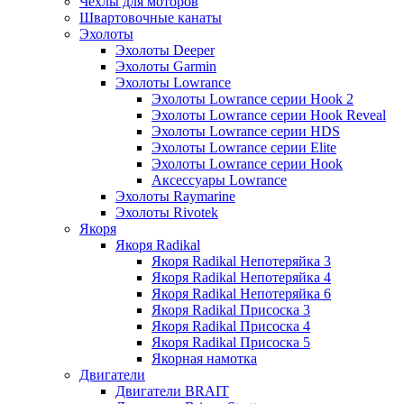
Чехлы для моторов
Швартовочные канаты
Эхолоты
Эхолоты Deeper
Эхолоты Garmin
Эхолоты Lowrance
Эхолоты Lowrance серии Hook 2
Эхолоты Lowrance серии Hook Reveal
Эхолоты Lowrance серии HDS
Эхолоты Lowrance серии Elite
Эхолоты Lowrance серии Hook
Аксессуары Lowrance
Эхолоты Raymarine
Эхолоты Rivotek
Якоря
Якоря Radikal
Якоря Radikal Непотеряйка 3
Якоря Radikal Непотеряйка 4
Якоря Radikal Непотеряйка 6
Якоря Radikal Присоска 3
Якоря Radikal Присоска 4
Якоря Radikal Присоска 5
Якорная намотка
Двигатели
Двигатели BRAIT