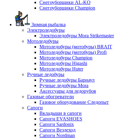
Снегоуборщики AL-KO
Снегоуборщики Champion
Зимная рыбалка
Электроледобуры
Электроледобуры Mora Strikemaster
Мотоледобуры
Мотоледобуры (мотобуры) BRAIT
Мотоледобуры (мотобуры) Profi
Мотоледобуры Champion
Мотоледобуры Higashi
Мотоледобуры Huter
Ручные ледобуры
Ручные ледобуры Барнаул
Ручные ледобуры Mora
Аксессуары для ледорубов
Газовые обогреватели
Газовое оборудование Следопыт
Сапоги
Вкладыши в сапоги
Сапоги EVASHOES
Сапоги Sardonix
Сапоги Вездеход
Сапоги Nordman