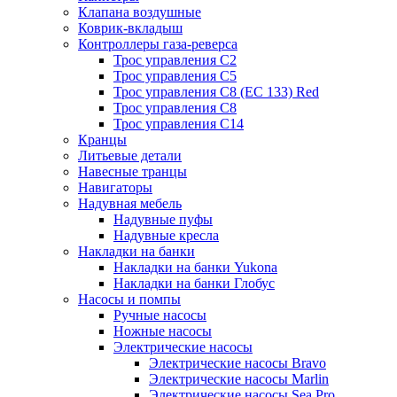
Клапана воздушные
Коврик-вкладыш
Контроллеры газа-реверса
Трос управления C2
Трос управления C5
Трос управления C8 (ЕС 133) Red
Трос управления C8
Трос управления C14
Кранцы
Литьевые детали
Навесные транцы
Навигаторы
Надувная мебель
Надувные пуфы
Надувные кресла
Накладки на банки
Накладки на банки Yukona
Накладки на банки Глобус
Насосы и помпы
Ручные насосы
Ножные насосы
Электрические насосы
Электрические насосы Bravo
Электрические насосы Marlin
Электрические насосы Sea Pro