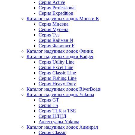
Серия Active
Серия Professional
Серия Expedition
Каталог надувных лодок Мнев и К
Серия Мневка
Серия Мурена
Серия Туз
Серия Кайман N
Серия Фаворит F
Каталог надувных лодок Флинк
Каталог надувных лодки Badger
Серия Utility Line
Серия Excel Line
Серия Classic Line
Серия Fishing Line
Серия Heavy Duty
Каталог надувных лодок RiverBoats
Каталог надувных лодок Yukona
Серия GT
Серия TS
Серия TLK и TSE
Серия НДНД
Аксессуары Yukona
Каталог надувных лодок Адмирал
Серия Classic