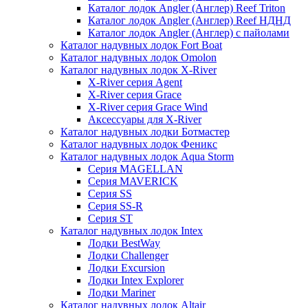
Каталог лодок Angler (Англер) Reef Triton
Каталог лодок Angler (Англер) Reef НДНД
Каталог лодок Angler (Англер) с пайолами
Каталог надувных лодок Fort Boat
Каталог надувных лодок Omolon
Каталог надувных лодок X-River
X-River серия Agent
X-River серия Grace
X-River серия Grace Wind
Аксессуары для X-River
Каталог надувных лодки Ботмастер
Каталог надувных лодок Феникc
Каталог надувных лодок Aqua Storm
Серия MAGELLAN
Серия MAVERICK
Серия SS
Серия SS-R
Серия ST
Каталог надувных лодок Intex
Лодки BestWay
Лодки Challenger
Лодки Excursion
Лодки Intex Explorer
Лодки Mariner
Каталог надувных лодок Altair