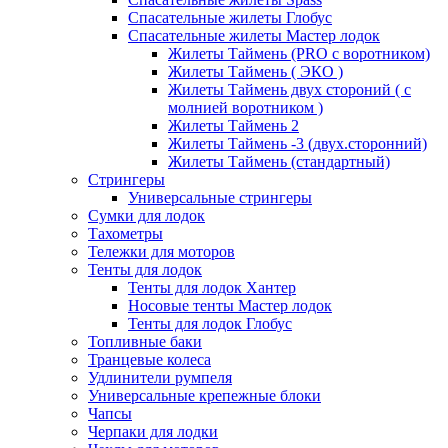
Спасательные жилеты Глобус
Спасательные жилеты Мастер лодок
Жилеты Таймень (PRO c воротником)
Жилеты Таймень ( ЭКО )
Жилеты Таймень двух стороний ( с
молнией воротником )
Жилеты Таймень 2
Жилеты Таймень -3 (двух.сторонний)
Жилеты Таймень (стандартный)
Стрингеры
Универсальные стрингеры
Сумки для лодок
Тахометры
Тележки для моторов
Тенты для лодок
Тенты для лодок Хантер
Носовые тенты Мастер лодок
Тенты для лодок Глобус
Топливные баки
Транцевые колеса
Удлинители румпеля
Универсальные крепежные блоки
Чапсы
Черпаки для лодки