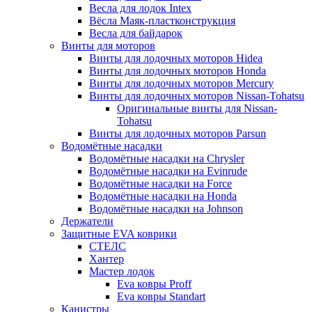
Весла для лодок Intex
Вёсла Маяк-пластконструкция
Весла для байдарок
Винты для моторов
Винты для лодочных моторов Hidea
Винты для лодочных моторов Honda
Винты для лодочных моторов Mercury
Винты для лодочных моторов Nissan-Tohatsu
Оригинальные винты для Nissan-
Tohatsu
Винты для лодочных моторов Parsun
Водомётные насадки
Водомётные насадки на Chrysler
Водомётные насадки на Evinrude
Водомётные насадки на Force
Водомётные насадки на Honda
Водомётные насадки на Johnson
Держатели
Защитные EVA коврики
СТЕЛС
Хантер
Мастер лодок
Eva ковры Proff
Eva ковры Standart
Канистры