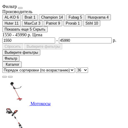
Фильтр
Производитель
AL-KO
6
Brait
1
Champion
14
Fubag
5
Husqvarna
4
Huter
11
MaxCut
3
Patriot
9
Prorab
1
Stihl
10
Показать еще 5
Скрыть
1550
-
45990
р.
Цена
-
р.
Сбросить
Выберите фильтры
Выберите фильтры
Фильтр
Каталог
Мотокосы