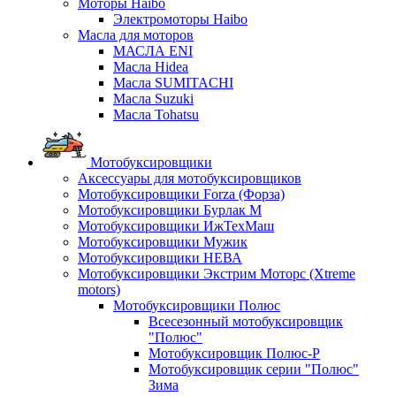
Моторы Haibo
Электромоторы Haibo
Масла для моторов
МАСЛА ENI
Масла Hidea
Масла SUMITACHI
Масла Suzuki
Масла Tohatsu
Мотобуксировщики
Аксессуары для мотобуксировщиков
Мотобуксировщики Forza (Форза)
Мотобуксировщики Бурлак М
Мотобуксировщики ИжТехМаш
Мотобуксировщики Мужик
Мотобуксировщики НЕВА
Мотобуксировщики Экстрим Моторс (Xtreme
motors)
Мотобуксировщики Полюс
Всесезонный мотобуксировщик
"Полюс"
Мотобуксировщик Полюс-Р
Мотобуксировщик серии "Полюс"
Зима