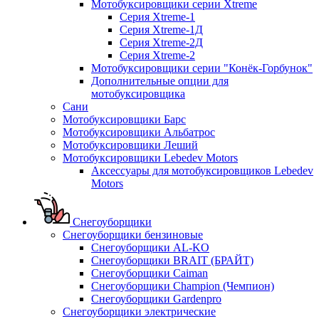
Мотобуксировщики серии Xtreme
Серия Xtreme-1
Серия Xtreme-1Д
Серия Xtreme-2Д
Серия Xtreme-2
Мотобуксировщики серии "Конёк-Горбунок"
Дополнительные опции для
мотобуксировщика
Сани
Мотобуксировщики Барс
Мотобуксировщики Альбатрос
Мотобуксировщики Леший
Мотобуксировщики Lebedev Motors
Аксессуары для мотобуксировщиков Lebedev
Motors
Снегоуборщики
Снегоуборщики бензиновые
Снегоуборщики AL-KO
Снегоуборщики BRAIT (БРАЙТ)
Снегоуборщики Caiman
Снегоуборщики Champion (Чемпион)
Снегоуборщики Gardenpro
Снегоуборщики электрические