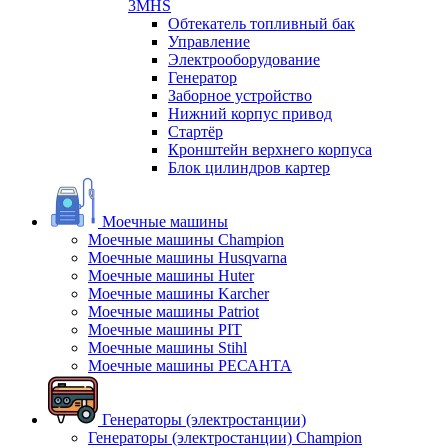
3MHS
Обтекатель топливный бак
Управление
Электрооборудование
Генератор
Заборное устройство
Нижний корпус привод
Стартёр
Кронштейн верхнего корпуса
Блок цилиндров картер
Моечные машины
Моечные машины Champion
Моечные машины Husqvarna
Моечные машины Huter
Моечные машины Karcher
Моечные машины Patriot
Моечные машины PIT
Моечные машины Stihl
Моечные машины РЕСАНТА
Генераторы (электростанции)
Генераторы (электростанции) Champion