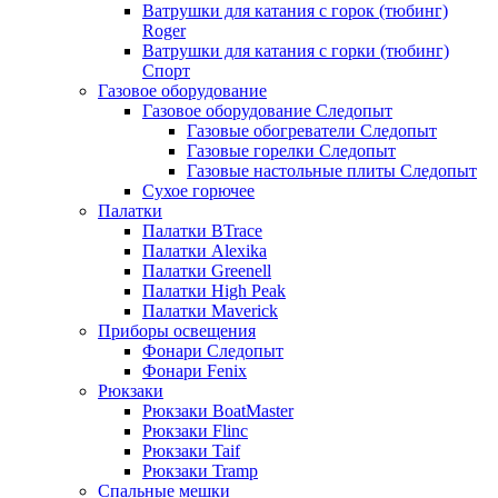
Ватрушки для катания с горок (тюбинг)
Roger
Ватрушки для катания с горки (тюбинг)
Спорт
Газовое оборудование
Газовое оборудование Следопыт
Газовые обогреватели Следопыт
Газовые горелки Следопыт
Газовые настольные плиты Следопыт
Сухое горючее
Палатки
Палатки BTrace
Палатки Alexika
Палатки Greenell
Палатки High Peak
Палатки Maverick
Приборы освещения
Фонари Следопыт
Фонари Fenix
Рюкзаки
Рюкзаки BoatMaster
Рюкзаки Flinc
Рюкзаки Taif
Рюкзаки Tramp
Спальные мешки