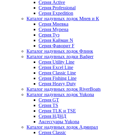
Серия Active
Серия Professional
Серия Expedition
Каталог надувных лодок Мнев и К
Серия Мневка
Серия Мурена
Серия Туз
Серия Кайман N
Серия Фаворит F
Каталог надувных лодок Флинк
Каталог надувных лодки Badger
Серия Utility Line
Серия Excel Line
Серия Classic Line
Серия Fishing Line
Серия Heavy Duty
Каталог надувных лодок RiverBoats
Каталог надувных лодок Yukona
Серия GT
Серия TS
Серия TLK и TSE
Серия НДНД
Аксессуары Yukona
Каталог надувных лодок Адмирал
Серия Classic