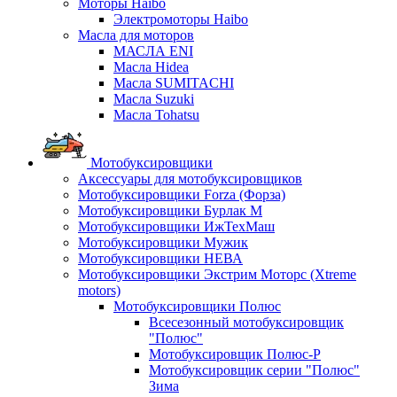
Моторы Haibo
Электромоторы Haibo
Масла для моторов
МАСЛА ENI
Масла Hidea
Масла SUMITACHI
Масла Suzuki
Масла Tohatsu
Мотобуксировщики
Аксессуары для мотобуксировщиков
Мотобуксировщики Forza (Форза)
Мотобуксировщики Бурлак М
Мотобуксировщики ИжТехМаш
Мотобуксировщики Мужик
Мотобуксировщики НЕВА
Мотобуксировщики Экстрим Моторс (Xtreme
motors)
Мотобуксировщики Полюс
Всесезонный мотобуксировщик
"Полюс"
Мотобуксировщик Полюс-Р
Мотобуксировщик серии "Полюс"
Зима