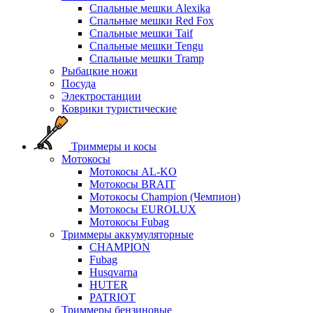
Спальные мешки Alexika
Спальные мешки Red Fox
Спальные мешки Taif
Спальные мешки Tengu
Спальные мешки Tramp
Рыбацкие ножи
Посуда
Электростанции
Коврики туристические
Триммеры и косы
Мотокосы
Мотокосы AL-KO
Мотокосы BRAIT
Мотокосы Champion (Чемпион)
Мотокосы EUROLUX
Мотокосы Fubag
Триммеры аккумуляторные
CHAMPION
Fubag
Husqvarna
HUTER
PATRIOT
Триммеры бензиновые