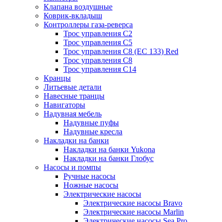
Клапана воздушные
Коврик-вкладыш
Контроллеры газа-реверса
Трос управления C2
Трос управления C5
Трос управления C8 (ЕС 133) Red
Трос управления C8
Трос управления C14
Кранцы
Литьевые детали
Навесные транцы
Навигаторы
Надувная мебель
Надувные пуфы
Надувные кресла
Накладки на банки
Накладки на банки Yukona
Накладки на банки Глобус
Насосы и помпы
Ручные насосы
Ножные насосы
Электрические насосы
Электрические насосы Bravo
Электрические насосы Marlin
Электрические насосы Sea Pro