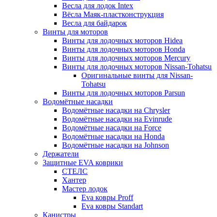
Весла для лодок Intex
Вёсла Маяк-пластконструкция
Весла для байдарок
Винты для моторов
Винты для лодочных моторов Hidea
Винты для лодочных моторов Honda
Винты для лодочных моторов Mercury
Винты для лодочных моторов Nissan-Tohatsu
Оригинальные винты для Nissan-
Tohatsu
Винты для лодочных моторов Parsun
Водомётные насадки
Водомётные насадки на Chrysler
Водомётные насадки на Evinrude
Водомётные насадки на Force
Водомётные насадки на Honda
Водомётные насадки на Johnson
Держатели
Защитные EVA коврики
СТЕЛС
Хантер
Мастер лодок
Eva ковры Proff
Eva ковры Standart
Канистры