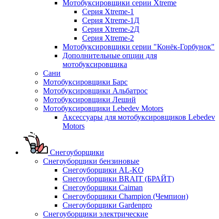
Мотобуксировщики серии Xtreme
Серия Xtreme-1
Серия Xtreme-1Д
Серия Xtreme-2Д
Серия Xtreme-2
Мотобуксировщики серии "Конёк-Горбунок"
Дополнительные опции для
мотобуксировщика
Сани
Мотобуксировщики Барс
Мотобуксировщики Альбатрос
Мотобуксировщики Леший
Мотобуксировщики Lebedev Motors
Аксессуары для мотобуксировщиков Lebedev
Motors
Снегоуборщики
Снегоуборщики бензиновые
Снегоуборщики AL-KO
Снегоуборщики BRAIT (БРАЙТ)
Снегоуборщики Caiman
Снегоуборщики Champion (Чемпион)
Снегоуборщики Gardenpro
Снегоуборщики электрические