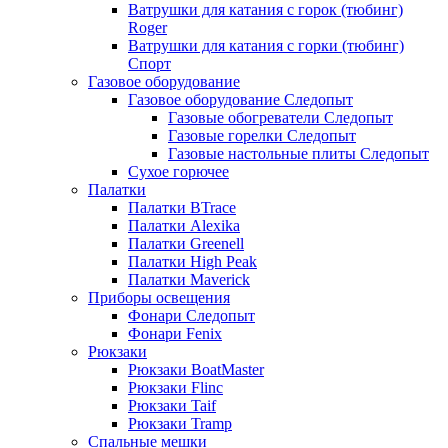
Ватрушки для катания с горок (тюбинг)
Roger
Ватрушки для катания с горки (тюбинг)
Спорт
Газовое оборудование
Газовое оборудование Следопыт
Газовые обогреватели Следопыт
Газовые горелки Следопыт
Газовые настольные плиты Следопыт
Сухое горючее
Палатки
Палатки BTrace
Палатки Alexika
Палатки Greenell
Палатки High Peak
Палатки Maverick
Приборы освещения
Фонари Следопыт
Фонари Fenix
Рюкзаки
Рюкзаки BoatMaster
Рюкзаки Flinc
Рюкзаки Taif
Рюкзаки Tramp
Спальные мешки