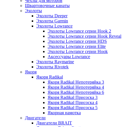
Чехлы для моторов
Швартовочные канаты
Эхолоты
Эхолоты Deeper
Эхолоты Garmin
Эхолоты Lowrance
Эхолоты Lowrance серии Hook 2
Эхолоты Lowrance серии Hook Reveal
Эхолоты Lowrance серии HDS
Эхолоты Lowrance серии Elite
Эхолоты Lowrance серии Hook
Аксессуары Lowrance
Эхолоты Raymarine
Эхолоты Rivotek
Якоря
Якоря Radikal
Якоря Radikal Непотеряйка 3
Якоря Radikal Непотеряйка 4
Якоря Radikal Непотеряйка 6
Якоря Radikal Присоска 3
Якоря Radikal Присоска 4
Якоря Radikal Присоска 5
Якорная намотка
Двигатели
Двигатели BRAIT