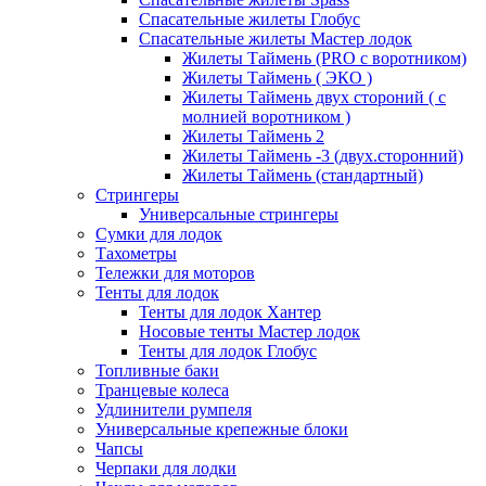
Спасательные жилеты Глобус
Спасательные жилеты Мастер лодок
Жилеты Таймень (PRO c воротником)
Жилеты Таймень ( ЭКО )
Жилеты Таймень двух стороний ( с
молнией воротником )
Жилеты Таймень 2
Жилеты Таймень -3 (двух.сторонний)
Жилеты Таймень (стандартный)
Стрингеры
Универсальные стрингеры
Сумки для лодок
Тахометры
Тележки для моторов
Тенты для лодок
Тенты для лодок Хантер
Носовые тенты Мастер лодок
Тенты для лодок Глобус
Топливные баки
Транцевые колеса
Удлинители румпеля
Универсальные крепежные блоки
Чапсы
Черпаки для лодки