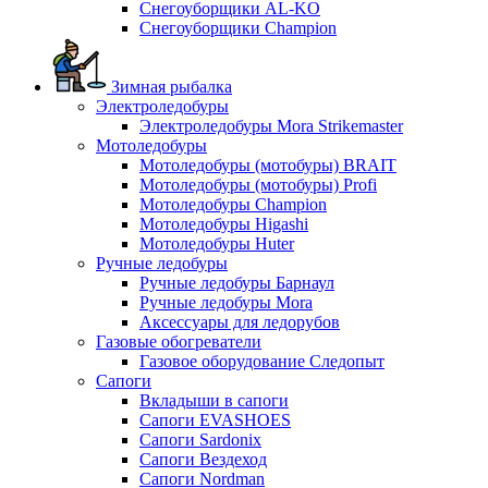
Снегоуборщики AL-KO
Снегоуборщики Champion
Зимная рыбалка
Электроледобуры
Электроледобуры Mora Strikemaster
Мотоледобуры
Мотоледобуры (мотобуры) BRAIT
Мотоледобуры (мотобуры) Profi
Мотоледобуры Champion
Мотоледобуры Higashi
Мотоледобуры Huter
Ручные ледобуры
Ручные ледобуры Барнаул
Ручные ледобуры Mora
Аксессуары для ледорубов
Газовые обогреватели
Газовое оборудование Следопыт
Сапоги
Вкладыши в сапоги
Сапоги EVASHOES
Сапоги Sardonix
Сапоги Вездеход
Сапоги Nordman