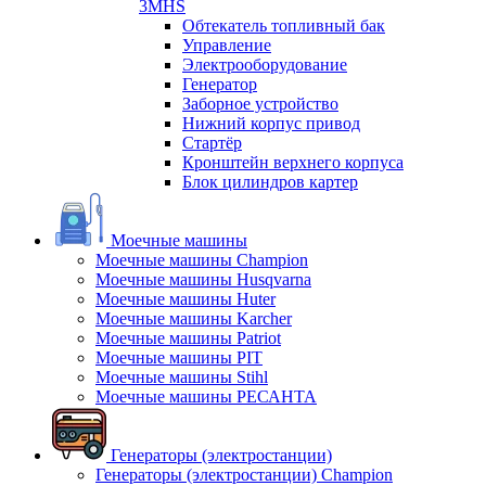
3MHS
Обтекатель топливный бак
Управление
Электрооборудование
Генератор
Заборное устройство
Нижний корпус привод
Стартёр
Кронштейн верхнего корпуса
Блок цилиндров картер
Моечные машины
Моечные машины Champion
Моечные машины Husqvarna
Моечные машины Huter
Моечные машины Karcher
Моечные машины Patriot
Моечные машины PIT
Моечные машины Stihl
Моечные машины РЕСАНТА
Генераторы (электростанции)
Генераторы (электростанции) Champion