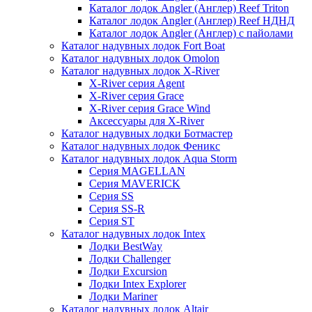
Каталог лодок Angler (Англер) Reef Triton
Каталог лодок Angler (Англер) Reef НДНД
Каталог лодок Angler (Англер) с пайолами
Каталог надувных лодок Fort Boat
Каталог надувных лодок Omolon
Каталог надувных лодок X-River
X-River серия Agent
X-River серия Grace
X-River серия Grace Wind
Аксессуары для X-River
Каталог надувных лодки Ботмастер
Каталог надувных лодок Феникc
Каталог надувных лодок Aqua Storm
Серия MAGELLAN
Серия MAVERICK
Серия SS
Серия SS-R
Серия ST
Каталог надувных лодок Intex
Лодки BestWay
Лодки Challenger
Лодки Excursion
Лодки Intex Explorer
Лодки Mariner
Каталог надувных лодок Altair