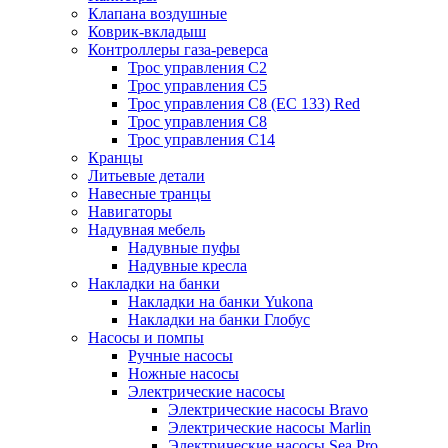
Клапана воздушные
Коврик-вкладыш
Контроллеры газа-реверса
Трос управления C2
Трос управления C5
Трос управления C8 (ЕС 133) Red
Трос управления C8
Трос управления C14
Кранцы
Литьевые детали
Навесные транцы
Навигаторы
Надувная мебель
Надувные пуфы
Надувные кресла
Накладки на банки
Накладки на банки Yukona
Накладки на банки Глобус
Насосы и помпы
Ручные насосы
Ножные насосы
Электрические насосы
Электрические насосы Bravo
Электрические насосы Marlin
Электрические насосы Sea Pro