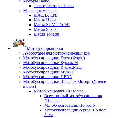
Моторы Haibo
Электромоторы Haibo
Масла для моторов
МАСЛА ENI
Масла Hidea
Масла SUMITACHI
Масла Suzuki
Масла Tohatsu
Мотобуксировщики
Аксессуары для мотобуксировщиков
Мотобуксировщики Forza (Форза)
Мотобуксировщики Бурлак М
Мотобуксировщики ИжТехМаш
Мотобуксировщики Мужик
Мотобуксировщики НЕВА
Мотобуксировщики Экстрим Моторс (Xtreme
motors)
Мотобуксировщики Полюс
Всесезонный мотобуксировщик
"Полюс"
Мотобуксировщик Полюс-Р
Мотобуксировщик серии "Полюс"
Зима