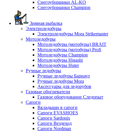
Снегоуборщики AL-KO
Снегоуборщики Champion
Зимная рыбалка
Электроледобуры
Электроледобуры Mora Strikemaster
Мотоледобуры
Мотоледобуры (мотобуры) BRAIT
Мотоледобуры (мотобуры) Profi
Мотоледобуры Champion
Мотоледобуры Higashi
Мотоледобуры Huter
Ручные ледобуры
Ручные ледобуры Барнаул
Ручные ледобуры Mora
Аксессуары для ледорубов
Газовые обогреватели
Газовое оборудование Следопыт
Сапоги
Вкладыши в сапоги
Сапоги EVASHOES
Сапоги Sardonix
Сапоги Вездеход
Сапоги Nordman