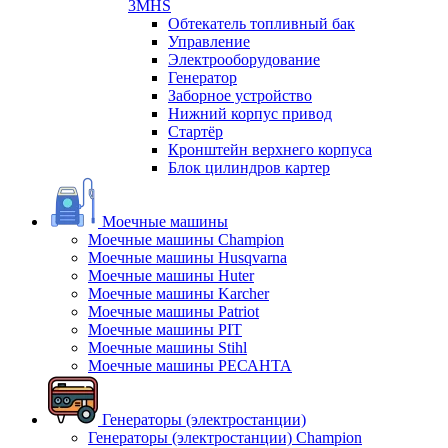
3MHS
Обтекатель топливный бак
Управление
Электрооборудование
Генератор
Заборное устройство
Нижний корпус привод
Стартёр
Кронштейн верхнего корпуса
Блок цилиндров картер
Моечные машины
Моечные машины Champion
Моечные машины Husqvarna
Моечные машины Huter
Моечные машины Karcher
Моечные машины Patriot
Моечные машины PIT
Моечные машины Stihl
Моечные машины РЕСАНТА
Генераторы (электростанции)
Генераторы (электростанции) Champion