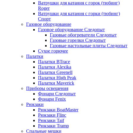
Ватрушки для катания с горок (тюбинг)
Roger
Ватрушки для катания с горки (тюбинг)
Спорт
Газовое оборудование
Газовое оборудование Следопыт
Газовые обогреватели Следопыт
Газовые горелки Следопыт
Газовые настольные плиты Следопыт
Сухое горючее
Палатки
Палатки BTrace
Палатки Alexika
Палатки Greenell
Палатки High Peak
Палатки Maverick
Приборы освещения
Фонари Следопыт
Фонари Fenix
Рюкзаки
Рюкзаки BoatMaster
Рюкзаки Flinc
Рюкзаки Taif
Рюкзаки Tramp
Спальные мешки