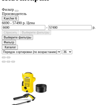
Фильтр
Производитель
Karcher
6
6690
-
57490
р.
Цена
-
р.
Сбросить
Выберите фильтры
Выберите фильтры
Фильтр
Каталог