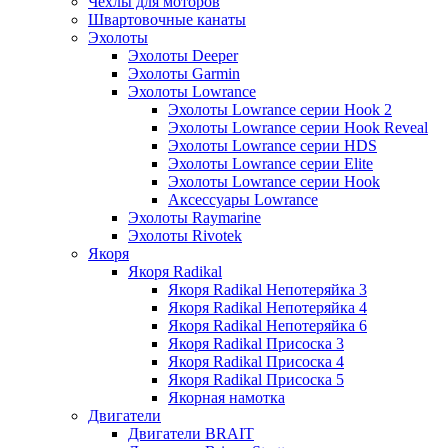
Чехлы для моторов
Швартовочные канаты
Эхолоты
Эхолоты Deeper
Эхолоты Garmin
Эхолоты Lowrance
Эхолоты Lowrance серии Hook 2
Эхолоты Lowrance серии Hook Reveal
Эхолоты Lowrance серии HDS
Эхолоты Lowrance серии Elite
Эхолоты Lowrance серии Hook
Аксессуары Lowrance
Эхолоты Raymarine
Эхолоты Rivotek
Якоря
Якоря Radikal
Якоря Radikal Непотеряйка 3
Якоря Radikal Непотеряйка 4
Якоря Radikal Непотеряйка 6
Якоря Radikal Присоска 3
Якоря Radikal Присоска 4
Якоря Radikal Присоска 5
Якорная намотка
Двигатели
Двигатели BRAIT