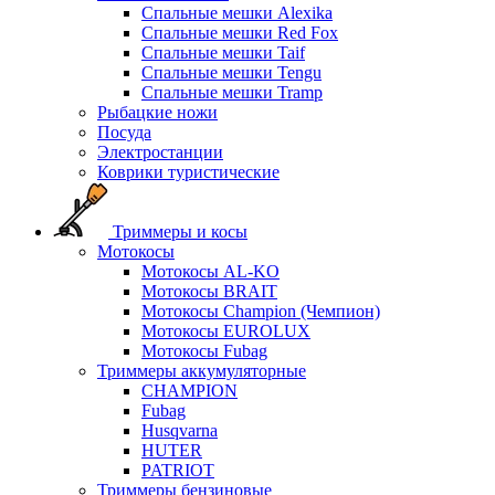
Спальные мешки Alexika
Спальные мешки Red Fox
Спальные мешки Taif
Спальные мешки Tengu
Спальные мешки Tramp
Рыбацкие ножи
Посуда
Электростанции
Коврики туристические
Триммеры и косы
Мотокосы
Мотокосы AL-KO
Мотокосы BRAIT
Мотокосы Champion (Чемпион)
Мотокосы EUROLUX
Мотокосы Fubag
Триммеры аккумуляторные
CHAMPION
Fubag
Husqvarna
HUTER
PATRIOT
Триммеры бензиновые