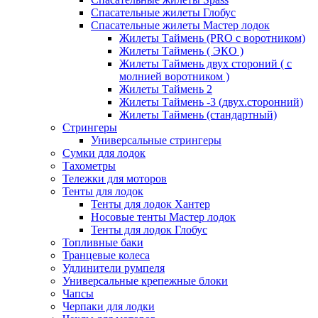
Спасательные жилеты Глобус
Спасательные жилеты Мастер лодок
Жилеты Таймень (PRO c воротником)
Жилеты Таймень ( ЭКО )
Жилеты Таймень двух стороний ( с
молнией воротником )
Жилеты Таймень 2
Жилеты Таймень -3 (двух.сторонний)
Жилеты Таймень (стандартный)
Стрингеры
Универсальные стрингеры
Сумки для лодок
Тахометры
Тележки для моторов
Тенты для лодок
Тенты для лодок Хантер
Носовые тенты Мастер лодок
Тенты для лодок Глобус
Топливные баки
Транцевые колеса
Удлинители румпеля
Универсальные крепежные блоки
Чапсы
Черпаки для лодки