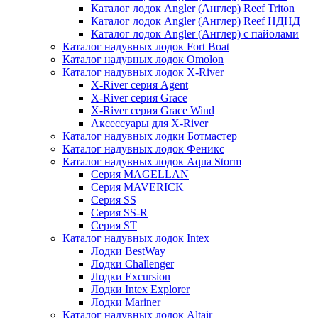
Каталог лодок Angler (Англер) Reef Triton
Каталог лодок Angler (Англер) Reef НДНД
Каталог лодок Angler (Англер) с пайолами
Каталог надувных лодок Fort Boat
Каталог надувных лодок Omolon
Каталог надувных лодок X-River
X-River серия Agent
X-River серия Grace
X-River серия Grace Wind
Аксессуары для X-River
Каталог надувных лодки Ботмастер
Каталог надувных лодок Феникc
Каталог надувных лодок Aqua Storm
Серия MAGELLAN
Серия MAVERICK
Серия SS
Серия SS-R
Серия ST
Каталог надувных лодок Intex
Лодки BestWay
Лодки Challenger
Лодки Excursion
Лодки Intex Explorer
Лодки Mariner
Каталог надувных лодок Altair