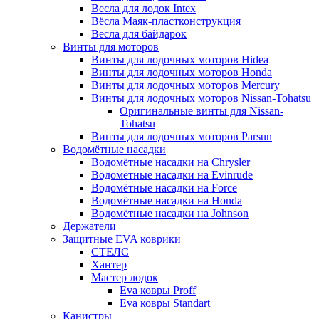
Весла для лодок Intex
Вёсла Маяк-пластконструкция
Весла для байдарок
Винты для моторов
Винты для лодочных моторов Hidea
Винты для лодочных моторов Honda
Винты для лодочных моторов Mercury
Винты для лодочных моторов Nissan-Tohatsu
Оригинальные винты для Nissan-
Tohatsu
Винты для лодочных моторов Parsun
Водомётные насадки
Водомётные насадки на Chrysler
Водомётные насадки на Evinrude
Водомётные насадки на Force
Водомётные насадки на Honda
Водомётные насадки на Johnson
Держатели
Защитные EVA коврики
СТЕЛС
Хантер
Мастер лодок
Eva ковры Proff
Eva ковры Standart
Канистры