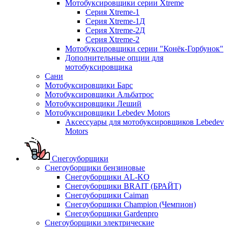
Мотобуксировщики серии Xtreme
Серия Xtreme-1
Серия Xtreme-1Д
Серия Xtreme-2Д
Серия Xtreme-2
Мотобуксировщики серии "Конёк-Горбунок"
Дополнительные опции для
мотобуксировщика
Сани
Мотобуксировщики Барс
Мотобуксировщики Альбатрос
Мотобуксировщики Леший
Мотобуксировщики Lebedev Motors
Аксессуары для мотобуксировщиков Lebedev
Motors
Снегоуборщики
Снегоуборщики бензиновые
Снегоуборщики AL-KO
Снегоуборщики BRAIT (БРАЙТ)
Снегоуборщики Caiman
Снегоуборщики Champion (Чемпион)
Снегоуборщики Gardenpro
Снегоуборщики электрические