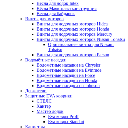
Весла для лодок Intex
Вёсла Маяк-пластконструкция
Весла для байдарок
Винты для моторов
Винты для лодочных моторов Hidea
Винты для лодочных моторов Honda
Винты для лодочных моторов Mercury
Винты для лодочных моторов Nissan-Tohatsu
Оригинальные винты для Nissan-
Tohatsu
Винты для лодочных моторов Parsun
Водомётные насадки
Водомётные насадки на Chrysler
Водомётные насадки на Evinrude
Водомётные насадки на Force
Водомётные насадки на Honda
Водомётные насадки на Johnson
Держатели
Защитные EVA коврики
СТЕЛС
Хантер
Мастер лодок
Eva ковры Proff
Eva ковры Standart
Канистры