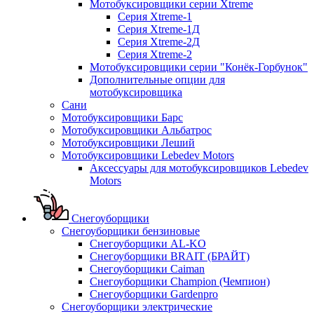
Мотобуксировщики серии Xtreme
Серия Xtreme-1
Серия Xtreme-1Д
Серия Xtreme-2Д
Серия Xtreme-2
Мотобуксировщики серии "Конёк-Горбунок"
Дополнительные опции для
мотобуксировщика
Сани
Мотобуксировщики Барс
Мотобуксировщики Альбатрос
Мотобуксировщики Леший
Мотобуксировщики Lebedev Motors
Аксессуары для мотобуксировщиков Lebedev
Motors
Снегоуборщики
Снегоуборщики бензиновые
Снегоуборщики AL-KO
Снегоуборщики BRAIT (БРАЙТ)
Снегоуборщики Caiman
Снегоуборщики Champion (Чемпион)
Снегоуборщики Gardenpro
Снегоуборщики электрические