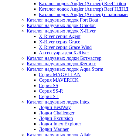
Каталог лодок Angler (Англер) Reef Triton
Каталог лодок Angler (Англер) Reef НДНД
Каталог лодок Angler (Англер) с пайолами
Каталог надувных лодок Fort Boat
Каталог надувных лодок Omolon
Каталог надувных лодок X-River
X-River серия Agent
X-River серия Grace
X-River серия Grace Wind
Аксессуары для X-River
Каталог надувных лодки Ботмастер
Каталог надувных лодок Феникc
Каталог надувных лодок Aqua Storm
Серия MAGELLAN
Серия MAVERICK
Серия SS
Серия SS-R
Серия ST
Каталог надувных лодок Intex
Лодки BestWay
Лодки Challenger
Лодки Excursion
Лодки Intex Explorer
Лодки Mariner
Каталог надувных лодок Altair