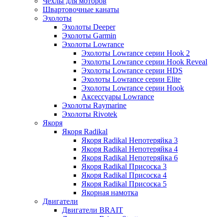
Чехлы для моторов
Швартовочные канаты
Эхолоты
Эхолоты Deeper
Эхолоты Garmin
Эхолоты Lowrance
Эхолоты Lowrance серии Hook 2
Эхолоты Lowrance серии Hook Reveal
Эхолоты Lowrance серии HDS
Эхолоты Lowrance серии Elite
Эхолоты Lowrance серии Hook
Аксессуары Lowrance
Эхолоты Raymarine
Эхолоты Rivotek
Якоря
Якоря Radikal
Якоря Radikal Непотеряйка 3
Якоря Radikal Непотеряйка 4
Якоря Radikal Непотеряйка 6
Якоря Radikal Присоска 3
Якоря Radikal Присоска 4
Якоря Radikal Присоска 5
Якорная намотка
Двигатели
Двигатели BRAIT