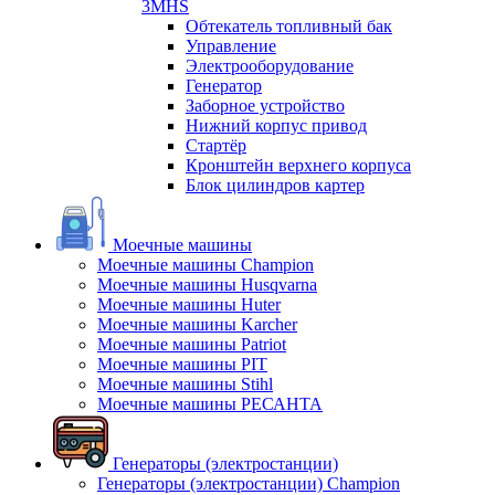
3MHS
Обтекатель топливный бак
Управление
Электрооборудование
Генератор
Заборное устройство
Нижний корпус привод
Стартёр
Кронштейн верхнего корпуса
Блок цилиндров картер
Моечные машины
Моечные машины Champion
Моечные машины Husqvarna
Моечные машины Huter
Моечные машины Karcher
Моечные машины Patriot
Моечные машины PIT
Моечные машины Stihl
Моечные машины РЕСАНТА
Генераторы (электростанции)
Генераторы (электростанции) Champion