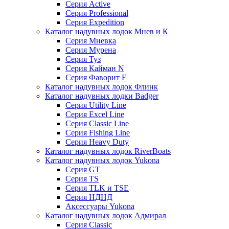
Серия Active
Серия Professional
Серия Expedition
Каталог надувных лодок Мнев и К
Серия Мневка
Серия Мурена
Серия Туз
Серия Кайман N
Серия Фаворит F
Каталог надувных лодок Флинк
Каталог надувных лодки Badger
Серия Utility Line
Серия Excel Line
Серия Classic Line
Серия Fishing Line
Серия Heavy Duty
Каталог надувных лодок RiverBoats
Каталог надувных лодок Yukona
Серия GT
Серия TS
Серия TLK и TSE
Серия НДНД
Аксессуары Yukona
Каталог надувных лодок Адмирал
Серия Classic