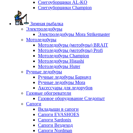
Снегоуборщики AL-KO
Снегоуборщики Champion
Зимная рыбалка
Электроледобуры
Электроледобуры Mora Strikemaster
Мотоледобуры
Мотоледобуры (мотобуры) BRAIT
Мотоледобуры (мотобуры) Profi
Мотоледобуры Champion
Мотоледобуры Higashi
Мотоледобуры Huter
Ручные ледобуры
Ручные ледобуры Барнаул
Ручные ледобуры Mora
Аксессуары для ледорубов
Газовые обогреватели
Газовое оборудование Следопыт
Сапоги
Вкладыши в сапоги
Сапоги EVASHOES
Сапоги Sardonix
Сапоги Вездеход
Сапоги Nordman