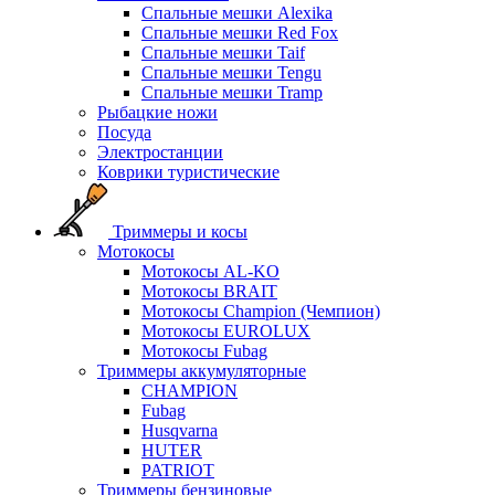
Спальные мешки Alexika
Спальные мешки Red Fox
Спальные мешки Taif
Спальные мешки Tengu
Спальные мешки Tramp
Рыбацкие ножи
Посуда
Электростанции
Коврики туристические
Триммеры и косы
Мотокосы
Мотокосы AL-KO
Мотокосы BRAIT
Мотокосы Champion (Чемпион)
Мотокосы EUROLUX
Мотокосы Fubag
Триммеры аккумуляторные
CHAMPION
Fubag
Husqvarna
HUTER
PATRIOT
Триммеры бензиновые