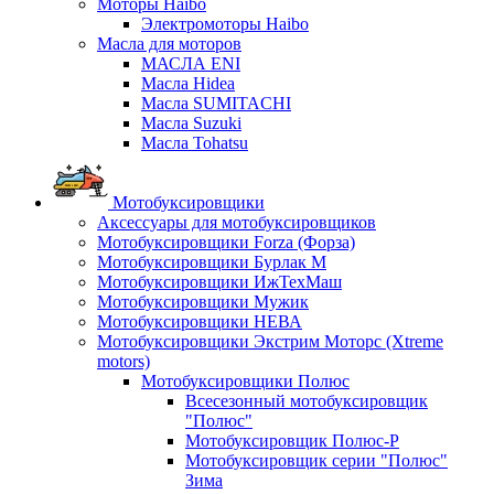
Моторы Haibo
Электромоторы Haibo
Масла для моторов
МАСЛА ENI
Масла Hidea
Масла SUMITACHI
Масла Suzuki
Масла Tohatsu
Мотобуксировщики
Аксессуары для мотобуксировщиков
Мотобуксировщики Forza (Форза)
Мотобуксировщики Бурлак М
Мотобуксировщики ИжТехМаш
Мотобуксировщики Мужик
Мотобуксировщики НЕВА
Мотобуксировщики Экстрим Моторс (Xtreme
motors)
Мотобуксировщики Полюс
Всесезонный мотобуксировщик
"Полюс"
Мотобуксировщик Полюс-Р
Мотобуксировщик серии "Полюс"
Зима