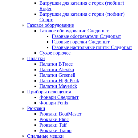
Ватрушки для катания с горок (тюбинг)
Roger
Ватрушки для катания с горки (тюбинг)
Спорт
Газовое оборудование
Газовое оборудование Следопыт
Газовые обогреватели Следопыт
Газовые горелки Следопыт
Газовые настольные плиты Следопыт
Сухое горючее
Палатки
Палатки BTrace
Палатки Alexika
Палатки Greenell
Палатки High Peak
Палатки Maverick
Приборы освещения
Фонари Следопыт
Фонари Fenix
Рюкзаки
Рюкзаки BoatMaster
Рюкзаки Flinc
Рюкзаки Taif
Рюкзаки Tramp
Спальные мешки