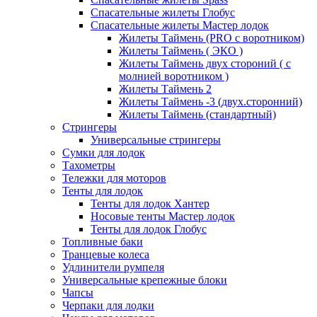
Спасательные жилеты Глобус
Спасательные жилеты Мастер лодок
Жилеты Таймень (PRO c воротником)
Жилеты Таймень ( ЭКО )
Жилеты Таймень двух стороний ( с
молнией воротником )
Жилеты Таймень 2
Жилеты Таймень -3 (двух.сторонний)
Жилеты Таймень (стандартный)
Стрингеры
Универсальные стрингеры
Сумки для лодок
Тахометры
Тележки для моторов
Тенты для лодок
Тенты для лодок Хантер
Носовые тенты Мастер лодок
Тенты для лодок Глобус
Топливные баки
Транцевые колеса
Удлинители румпеля
Универсальные крепежные блоки
Чапсы
Черпаки для лодки